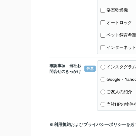
浴室乾燥機
オートロック
ペット飼育希
インターネッ
確認事項 当社お
インスタグラム
任意
問合せのきっかけ
Google・Yaho
ご友人の紹介
当社HPの物件
※
利用規約
および
プライバシーポリシー
を必