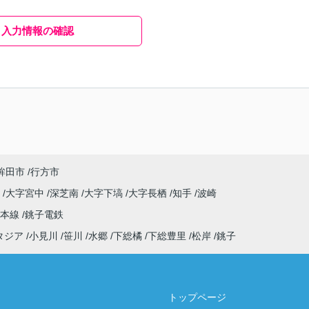
入力情報の確認
鉾田市
行方市
原
大字宮中
深芝南
大字下塙
大字長栖
知手
波崎
武本線
銚子電鉄
タジア
小見川
笹川
水郷
下総橘
下総豊里
松岸
銚子
トップページ