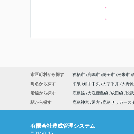
市区町村から探す
神栖市
鹿嶋市
銚子市
潮来市
町名から探す
平泉
知手中央
大字平井
大野
沿線から探す
鹿島線
大洗鹿島線
成田線
総
駅から探す
鹿島神宮
延方
鹿島サッカース
有限会社豊成管理システム
〒314-0116