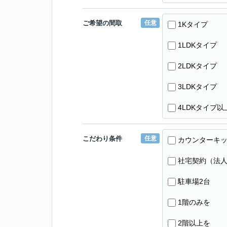
ご希望の間取
任意
1Kタイプ
1LDKタイプ
2LDKタイプ
3LDKタイプ
4LDKタイプ以
こだわり条件
任意
カウンターキ
社宅契約（法
駐車場2台
1階のみを
2階以上を