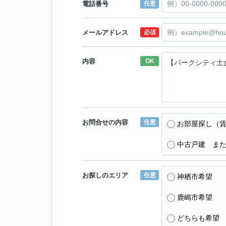
電話番号
任意
メールアドレス
必須
内容
OK
お問合せの内容
任意
お部屋探し（
中古戸建 ま
お探しのエリア
任意
神栖市希望
鹿嶋市希望
どちらも希望