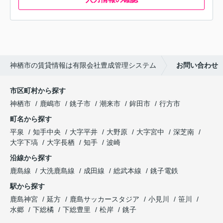
神栖市の賃貸情報は有限会社豊成管理システム
お問い合わせ
市区町村から探す
神栖市
鹿嶋市
銚子市
潮来市
鉾田市
行方市
町名から探す
平泉
知手中央
大字平井
大野原
大字宮中
深芝南
大字下塙
大字長栖
知手
波崎
沿線から探す
鹿島線
大洗鹿島線
成田線
総武本線
銚子電鉄
駅から探す
鹿島神宮
延方
鹿島サッカースタジア
小見川
笹川
水郷
下総橘
下総豊里
松岸
銚子