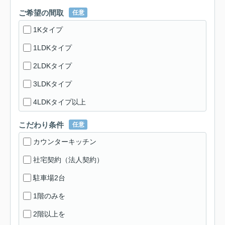
ご希望の間取
任意
1Kタイプ
1LDKタイプ
2LDKタイプ
3LDKタイプ
4LDKタイプ以上
こだわり条件
任意
カウンターキッチン
社宅契約（法人契約）
駐車場2台
1階のみを
2階以上を