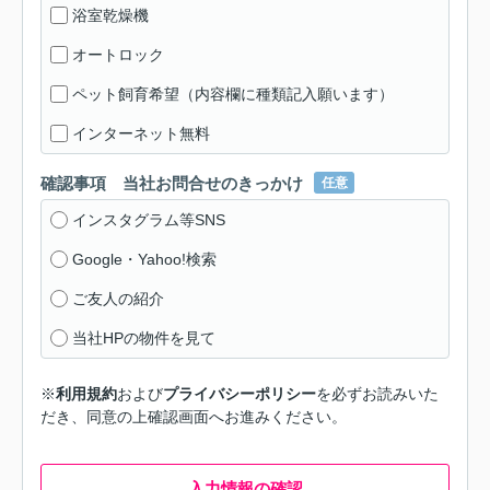
浴室乾燥機
オートロック
ペット飼育希望（内容欄に種類記入願います）
インターネット無料
確認事項 当社お問合せのきっかけ
任意
インスタグラム等SNS
Google・Yahoo!検索
ご友人の紹介
当社HPの物件を見て
※
利用規約
および
プライバシーポリシー
を必ずお読みいた
だき、同意の上確認画面へお進みください。
入力情報の確認