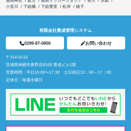
鹿島神宮
延方
鹿島サッカースタジア
笹川
水郷
小見川
下総橘
下総豊里
松岸
銚子
有限会社豊成管理システム
0299-97-0800
お問い合わせ
〒314-0116
茨城県神栖市奥野谷8168 豊成ビル1階
営業時間：
平日10:00〜17:30 土日祝日10：00～17：00
定休日：
毎週水曜日