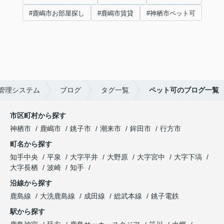
#鹿嶋市お部屋探し
#鹿嶋市賃貸
#神栖市ペット可
管理システム
ブログ
タグ一覧
ペット可のブログ一覧
市区町村から探す
神栖市
鹿嶋市
銚子市
潮来市
鉾田市
行方市
町名から探す
知手中央
平泉
大字平井
大野原
大字宮中
大字下塙
大字長栖
波崎
知手
沿線から探す
鹿島線
大洗鹿島線
成田線
総武本線
銚子電鉄
駅から探す