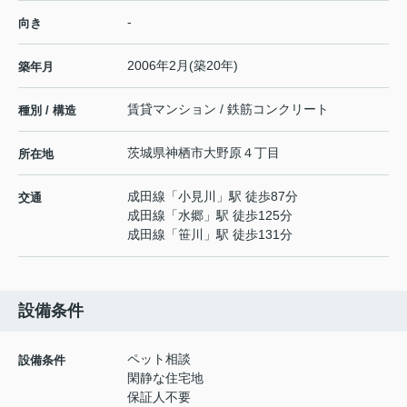
-
向き
2006年2月(築20年)
築年月
賃貸マンション / 鉄筋コンクリート
種別 / 構造
茨城県
神栖市
大野原
４丁目
所在地
成田線
「
小見川
」駅 徒歩87分
交通
成田線
「
水郷
」駅 徒歩125分
成田線
「
笹川
」駅 徒歩131分
設備条件
ペット相談
設備条件
閑静な住宅地
保証人不要