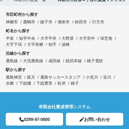
市区町村から探す
神栖市
鹿嶋市
銚子市
潮来市
鉾田市
行方市
町名から探す
平泉
知手中央
大字平井
大野原
大字宮中
深芝南
大字下塙
大字長栖
知手
波崎
沿線から探す
鹿島線
大洗鹿島線
成田線
総武本線
銚子電鉄
駅から探す
鹿島神宮
延方
鹿島サッカースタジア
小見川
笹川
水郷
下総橘
下総豊里
松岸
銚子
有限会社豊成管理システム
0299-97-0800
お問い合わせ