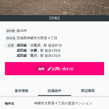
【外観】
築20年
築年数
茨城県神栖市大野原４丁目
所在地
成田線
「
小見川
」駅 徒歩87分
交通
成田線
「
水郷
」駅 徒歩125分
成田線
「
笹川
」駅 徒歩131分
お問い合わせ
無料
基本情報
設備条件
周辺環境
神栖市大野原４丁目の賃貸マンション
物件名