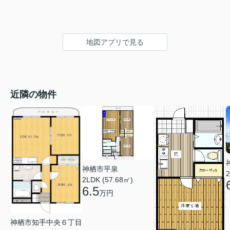
地図アプリで見る
近隣の物件
神栖市平泉
2
2LDK (57.68㎡)
6.5
万円
神栖市知手中央６丁目