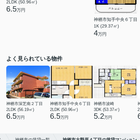
2LDK (50.96㎡)
6.5
万円
神栖市知手中央６丁目
1K (29.37㎡)
4
万円
よく見られている物件
神栖市深芝南２丁目
神栖市知手中央６丁目
神栖市波崎
2LDK (56.19㎡)
2LDK (50.96㎡)
3DK (53.37㎡)
2
6.5
6.5
5.2
万円
万円
万円
ム
神栖市の賃貸一覧
神栖市大野原４丁目の賃貸マンション