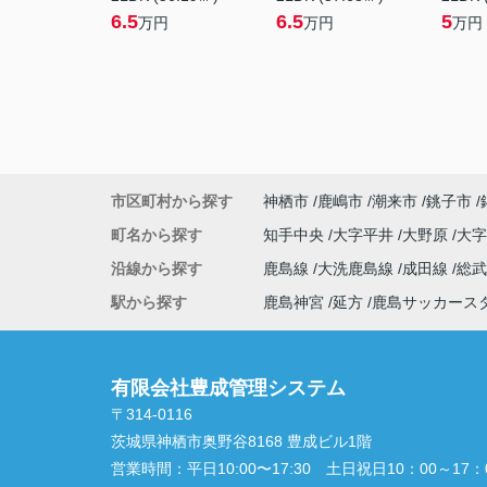
6.5
6.5
5
万円
万円
万円
市区町村から探す
神栖市
鹿嶋市
潮来市
銚子市
町名から探す
知手中央
大字平井
大野原
大
沿線から探す
鹿島線
大洗鹿島線
成田線
総
駅から探す
鹿島神宮
延方
鹿島サッカース
有限会社豊成管理システム
〒314-0116
茨城県神栖市奥野谷8168 豊成ビル1階
営業時間：
平日10:00〜17:30 土日祝日10：00～17：