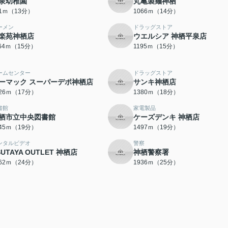
泉幼稚園
丸亀製麺神栖
81ｍ（13分）
1066ｍ（14分）
ーメン
ドラッグストア
楽苑神栖店
ウエルシア 神栖平泉店
164ｍ（15分）
1195ｍ（15分）
ームセンター
ドラッグストア
ーマック スーパーデポ神栖店
サンキ神栖店
326ｍ（17分）
1380ｍ（18分）
書館
家電製品
栖市立中央図書館
ケーズデンキ 神栖店
445ｍ（19分）
1497ｍ（19分）
ンタルビデオ
警察
SUTAYA OUTLET 神栖店
神栖警察署
862ｍ（24分）
1936ｍ（25分）