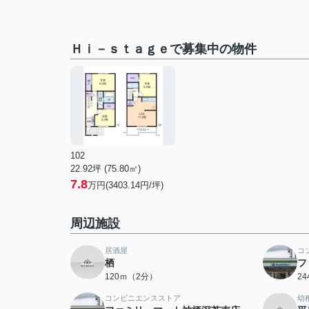
Ｈｉ－ｓｔａｇｅで募集中の物件
102
22.92坪 (75.80㎡)
7.8
万円(3403.14円/坪)
周辺施設
居酒屋
コ
栖
フ
120ｍ（2分）
2
コンビニエンスストア
幼