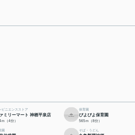
ンビニエンスストア
保育園
ァミリーマート 神栖平泉店
ぴよぴよ保育園
44ｍ（4分）
565ｍ（8分）
稚園
そば・うどん