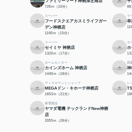
ファミリーマート神栖深芝南店
平
726ｍ（10分）
9
スーパー
ラ
フードスクエアカスミライフガー
幸
デン神栖店
1
1160ｍ（15分）
スーパー
ホ
セイミヤ 神栖店
ホ
1320ｍ（17分）
1
ホームセンター
図
カインズホーム 神栖店
神
1440ｍ（18分）
1
ディスカウントショップ
レ
MEGAドン・キホーテ神栖店
T
1653ｍ（21分）
1
家電製品
ヤマダ電機 テックランドNew神栖
店
2055ｍ（26分）