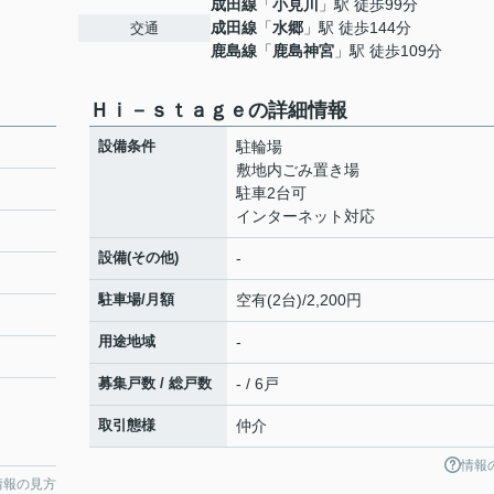
成田線
「
小見川
」駅 徒歩99分
成田線
「
水郷
」駅 徒歩144分
交通
鹿島線
「
鹿島神宮
」駅 徒歩109分
Ｈｉ－ｓｔａｇｅの詳細情報
設備条件
駐輪場
敷地内ごみ置き場
駐車2台可
インターネット対応
設備(その他)
-
駐車場/月額
空有(2台)/2,200円
用途地域
-
募集戸数 / 総戸数
- / 6戸
取引態様
仲介
情報
情報の見方