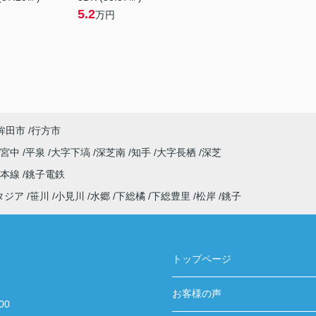
5.2
万円
鉾田市
行方市
字宮中
平泉
大字下塙
深芝南
知手
大字長栖
深芝
武本線
銚子電鉄
タジア
笹川
小見川
水郷
下総橘
下総豊里
松岸
銚子
トップページ
お客様の声
00