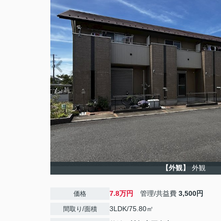
【外観】
外観
7.8万円
管理/共益費
3,500円
価格
3LDK/75.80㎡
間取り/面積