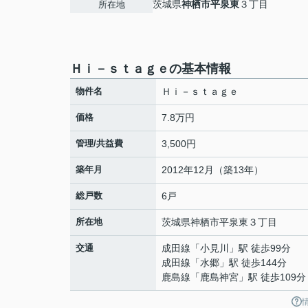
茨城県
神栖市
平泉東
３丁目
所在地
Ｈｉ－ｓｔａｇｅの基本情報
物件名
Ｈｉ－ｓｔａｇｅ
価格
7.8万円
管理/共益費
3,500円
築年月
2012年12月（築13年）
総戸数
6戸
所在地
茨城県
神栖市
平泉東
３丁目
交通
成田線
「
小見川
」駅 徒歩99分
成田線
「
水郷
」駅 徒歩144分
鹿島線
「
鹿島神宮
」駅 徒歩109分