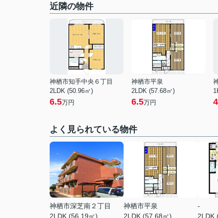
近隣の物件
神栖市知手中央６丁目
神栖市平泉
2LDK (50.96㎡)
2LDK (57.68㎡)
1
6.5
6.5
4
万円
万円
よく見られている物件
神栖市深芝南２丁目
神栖市平泉
-
2LDK (56.19㎡)
2LDK (57.68㎡)
2LDK 