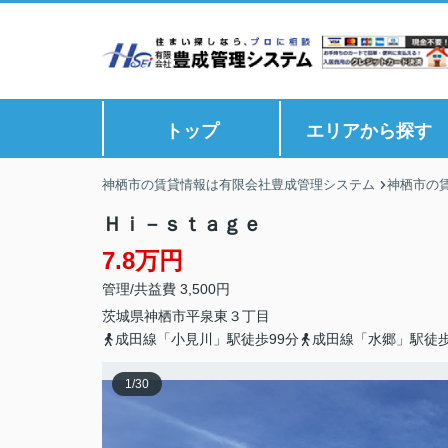
トップ
エリアから探す
神栖市の賃貸情報は有限会社豊成管理システム
神栖市の
Ｈｉ－ｓｔａｇｅ
7.8万円
管理/共益費 3,500円
茨城県
神栖市
平泉東
３丁目
成田線「小見川」駅徒歩99分
成田線「水郷」駅徒歩
1
/
30