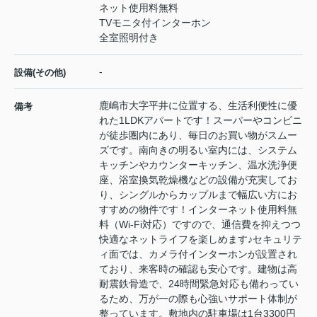
ネット使用料無料
TVモニタ付インターホン
全室照明付き
-
設備(その他)
鹿嶋市大字平井に位置する、生活利便性に優
備考
れた1LDKアパートです！スーパーやコンビニ
が徒歩圏内にあり、毎日のお買い物がスムー
ズです。南向きの明るい室内には、システム
キッチンやカウンターキッチン、温水洗浄便
座、浴室換気乾燥機などの設備が充実してお
り、シングルからカップルまで幅広い方にお
すすめの物件です！インターネット使用料無
料（Wi-Fi対応）ですので、通信費を抑えつつ
快適なネットライフを楽しめます♪セキュリテ
ィ面では、カメラ付インターホンが設置され
ており、来客時の確認も安心です。建物は高
耐震鉄骨造で、24時間緊急対応も備わってい
るため、万が一の際も心強いサポート体制が
整っています。敷地内の駐車場は1台3300円