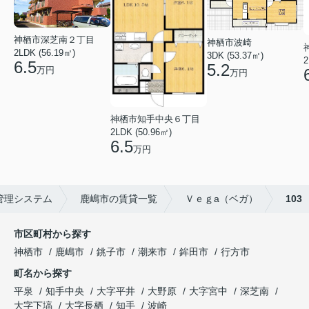
神栖市深芝南２丁目
神栖市波崎
2LDK (56.19㎡)
3DK (53.37㎡)
2
6.5
5.2
万円
万円
神栖市知手中央６丁目
2LDK (50.96㎡)
6.5
万円
管理システム
鹿嶋市の賃貸一覧
Ｖｅｇa（ベガ）
103
市区町村から探す
神栖市
鹿嶋市
銚子市
潮来市
鉾田市
行方市
町名から探す
平泉
知手中央
大字平井
大野原
大字宮中
深芝南
大字下塙
大字長栖
知手
波崎