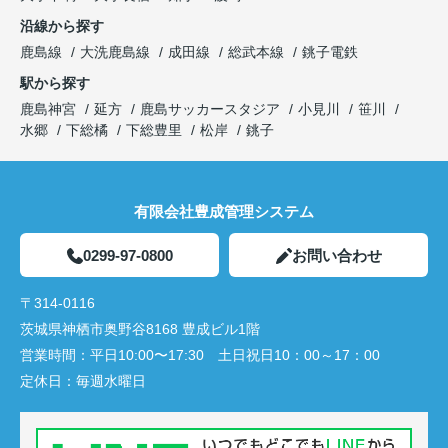
沿線から探す
鹿島線
大洗鹿島線
成田線
総武本線
銚子電鉄
駅から探す
鹿島神宮
延方
鹿島サッカースタジア
小見川
笹川
水郷
下総橘
下総豊里
松岸
銚子
有限会社豊成管理システム
0299-97-0800
お問い合わせ
〒314-0116
茨城県神栖市奥野谷8168 豊成ビル1階
営業時間：
平日10:00〜17:30 土日祝日10：00～17：00
定休日：
毎週水曜日