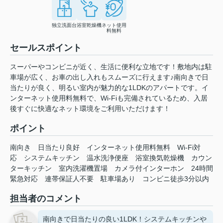
独立洗面台
浴室乾燥機
ネット使用
料無料
セールスポイント
スーパーやコンビニが近く、生活に便利な立地です！敷地内は駐
車場が広く、お車の出し入れもスムーズに行えます♪南向きで日
当たりが良く、明るい室内が魅力的な1LDKのアパートです。イ
ンターネット使用料無料で、Wi-Fiも完備されているため、入居
後すぐに快適なネット環境をご利用いただけます！
ポイント
南向き
日当たり良好
インターネット使用料無料
Wi-Fi対
応
システムキッチン
温水洗浄便座
浴室換気乾燥機
カウン
ターキッチン
室内洗濯機置場
カメラ付インターホン
24時間
緊急対応
連帯保証人不要
駐車場あり
コンビニ徒歩3分以内
担当者のコメント
南向きで日当たりの良い1LDK！システムキッチンや