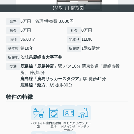
【間取り】間取図
5万円 管理/共益費 3,000円
賃料
5万円
0万円
敷金
礼金
36.00㎡
1LDK
面積
間取り
築18年
1階/2階建
築年数
所在階
茨城県
鹿嶋市
大字平井
所在地
鹿島線
「
鹿島神宮
」駅 バス10分 関東鉄道「鹿嶋市役
交通
所」 停歩8分
鹿島線
「
鹿島サッカースタジア
」駅 徒歩42分
鹿島線
「
延方
」駅 徒歩80分
物件の特徴
バストイレ
室内洗濯機
TVモニタ
カウンター
別
置場
付きインタ
キッチン
ーホン