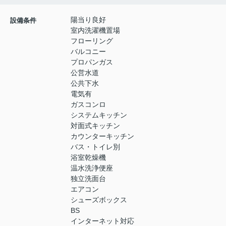
陽当り良好
設備条件
室内洗濯機置場
フローリング
バルコニー
プロパンガス
公営水道
公共下水
電気有
ガスコンロ
システムキッチン
対面式キッチン
カウンターキッチン
バス・トイレ別
浴室乾燥機
温水洗浄便座
独立洗面台
エアコン
シューズボックス
BS
インターネット対応