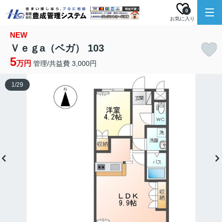
0
お気に入り
NEW
Ｖｅｇa（ベガ） 103
5
万円
管理/共益費 3,000円
1
/
29