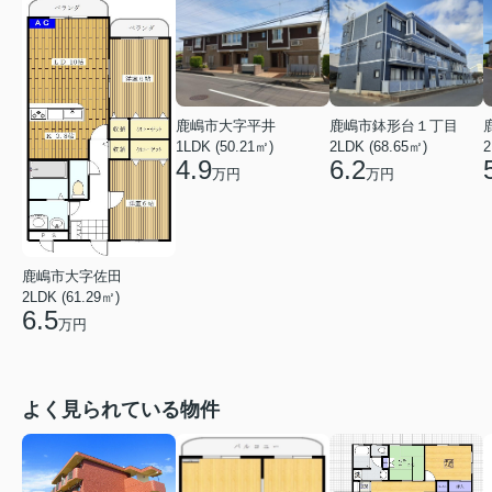
鹿嶋市鉢形台１丁目
鹿嶋市大字平井
2LDK (68.65㎡)
1LDK (50.21㎡)
2
6.2
4.9
万円
万円
鹿嶋市大字佐田
2LDK (61.29㎡)
6.5
万円
よく見られている物件