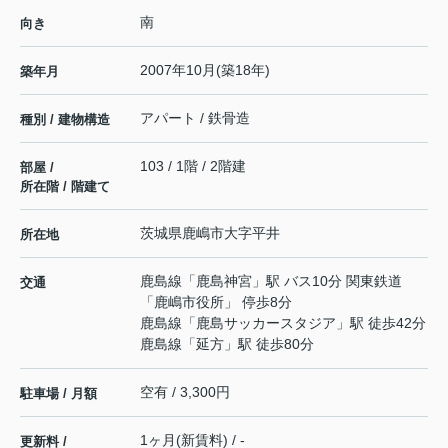
南
向き
2007年10月(築18年)
築年月
アパート / 鉄骨造
種別 / 建物構造
103 / 1階 / 2階建
部屋 /
所在階 / 階建て
茨城県
鹿嶋市
大字平井
所在地
鹿島線
「
鹿島神宮
」駅 バス10分 関東鉄道
交通
「鹿嶋市役所」 停歩8分
鹿島線
「
鹿島サッカースタジア
」駅 徒歩42分
鹿島線
「
延方
」駅 徒歩80分
空有 / 3,300円
駐車場 / 月額
1ヶ月(新賃料) / -
更新料 /