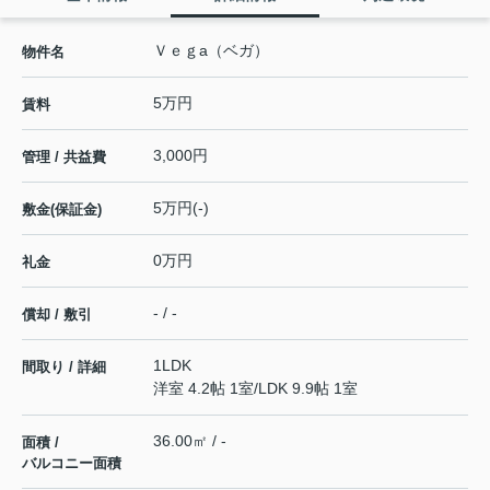
Ｖｅｇa（ベガ）
物件名
5万円
賃料
3,000円
管理 / 共益費
5万円(-)
敷金(保証金)
0万円
礼金
- / -
償却 / 敷引
1LDK
間取り / 詳細
洋室 4.2帖 1室
/
LDK 9.9帖 1室
36.00㎡ / -
面積 /
バルコニー面積