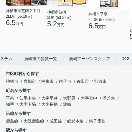
神栖市深芝南２丁目
神栖市波崎
神栖市平泉
2LDK (56.19㎡)
3DK (53.37㎡)
2LDK (57.68㎡)
6.5
5.2
万円
6.5
-
万円
万円
2
ステム
鹿嶋市の賃貸一覧
鹿嶋アーバンスクエア
102
市区町村から探す
神栖市
鹿嶋市
潮来市
銚子市
鉾田市
行方市
町名から探す
平泉
知手中央
大字平井
大野原
大字宮中
深芝南
知手
大字下塙
大字長栖
波崎
沿線から探す
鹿島線
大洗鹿島線
成田線
総武本線
銚子電鉄
駅から探す