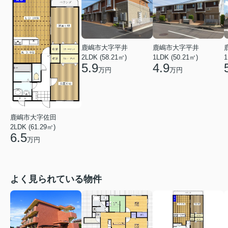
鹿嶋市大字平井
鹿嶋市大字平井
2LDK (58.21㎡)
1LDK (50.21㎡)
1
5.9
4.9
万円
万円
鹿嶋市大字佐田
2LDK (61.29㎡)
6.5
万円
よく見られている物件