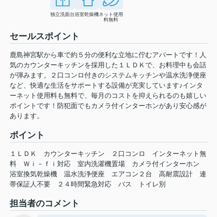
独立洗面台
浴室乾燥機
ネット使用
料無料
セールスポイント
鹿島神宮駅から車で約５分の便利な立地に佇むアパートです！人
気のカウンターキッチンを採用した１ＬＤＫで、お料理中も会話
が弾みます。２口コンロ付きのシステムキッチンや温水洗浄便座
など、快適な生活をサポートする設備が充実しています♪インタ
ーネット使用料も無料で、毎月のコストを抑えられるのも嬉しい
ポイントです！防犯面でもカメラ付インターホンがあり安心感が
あります。
ポイント
１ＬＤＫ
カウンターキッチン
２口コンロ
インターネット無
料
Ｗｉ－ｆｉ対応
室内洗濯機置場
カメラ付インターホン
浴室換気乾燥機
温水洗浄便座
エアコン２台
高耐震設計
連
帯保証人不要
２４時間緊急対応
バス
トイレ別
担当者のコメント