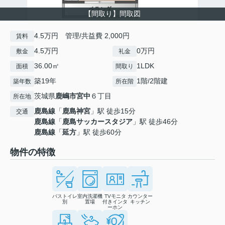
【間取り】間取図
4.5万円 管理/共益費 2,000円
賃料
4.5万円
0万円
敷金
礼金
36.00㎡
1LDK
面積
間取り
築19年
1階/2階建
築年数
所在階
茨城県
鹿嶋市
宮中
６丁目
所在地
鹿島線
「
鹿島神宮
」駅 徒歩15分
交通
鹿島線
「
鹿島サッカースタジア
」駅 徒歩46分
鹿島線
「
延方
」駅 徒歩60分
物件の特徴
バストイレ
室内洗濯機
TVモニタ
カウンター
別
置場
付きインタ
キッチン
ーホン