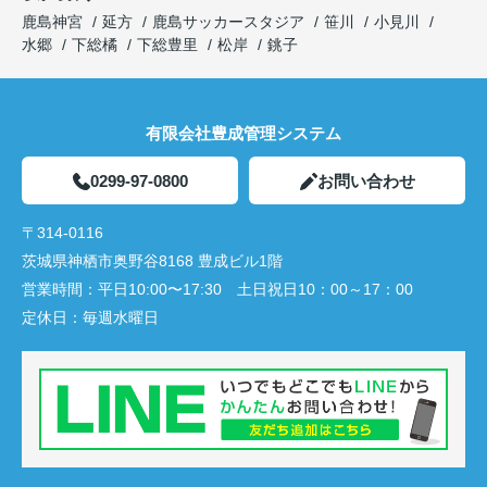
鹿島神宮
延方
鹿島サッカースタジア
笹川
小見川
水郷
下総橘
下総豊里
松岸
銚子
有限会社豊成管理システム
0299-97-0800
お問い合わせ
〒314-0116
茨城県神栖市奥野谷8168 豊成ビル1階
営業時間：
平日10:00〜17:30 土日祝日10：00～17：00
定休日：
毎週水曜日