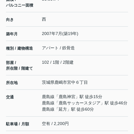
バルコニー面積
西
向き
2007年7月(築19年)
築年月
アパート / 鉄骨造
種別 / 建物構造
102 / 1階 / 2階建
部屋 /
所在階 / 階建て
茨城県
鹿嶋市
宮中
６丁目
所在地
鹿島線
「
鹿島神宮
」駅 徒歩15分
交通
鹿島線
「
鹿島サッカースタジア
」駅 徒歩46分
鹿島線
「
延方
」駅 徒歩60分
空有 / 2,200円
駐車場 / 月額