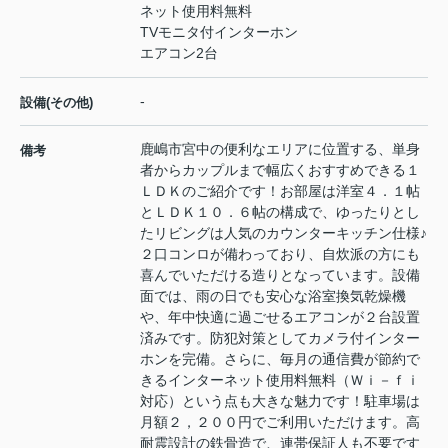
ネット使用料無料
TVモニタ付インターホン
エアコン2台
-
設備(その他)
鹿嶋市宮中の便利なエリアに位置する、単身
備考
者からカップルまで幅広くおすすめできる１
ＬＤＫのご紹介です！お部屋は洋室４．１帖
とＬＤＫ１０．６帖の構成で、ゆったりとし
たリビングは人気のカウンターキッチン仕様♪
２口コンロが備わっており、自炊派の方にも
喜んでいただける造りとなっています。設備
面では、雨の日でも安心な浴室換気乾燥機
や、年中快適に過ごせるエアコンが２台設置
済みです。防犯対策としてカメラ付インター
ホンを完備。さらに、毎月の通信費が節約で
きるインターネット使用料無料（Ｗｉ－ｆｉ
対応）という点も大きな魅力です！駐車場は
月額２，２００円でご利用いただけます。高
耐震設計の鉄骨造で、連帯保証人も不要です