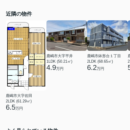
近隣の物件
鹿嶋市鉢形台１丁目
鹿嶋市大字平井
2LDK (68.65㎡)
1LDK (50.21㎡)
2
6.2
4.9
万円
万円
鹿嶋市大字佐田
2LDK (61.29㎡)
6.5
万円