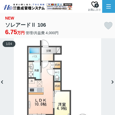
0
お気に入り
NEW
ソレアードⅡ 106
6.75
万円
管理/共益費 4,000円
1
/
24