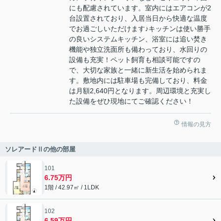
にも配慮されています。室内にはエアコンが2
台設置されており、入居当日から快適な温度
でお過ごしいただけます♪キッチンは使い勝手
の良いシステムキッチン、浴室には追い焚き
機能や独立洗面所も備わっており、水回りの
設備も充実！ペット飼育も相談可能ですの
で、大切な家族と一緒に新生活を始められま
す。敷地内には駐車場も完備しており、料金
は月額2,640円となります。周辺環境と充実し
た設備をぜひ現地にてご確認ください！
情報の見方
ソレアードⅡの他の部屋
101
6.75万円
1階 / 42.97㎡ / 1LDK
102
6.59万円