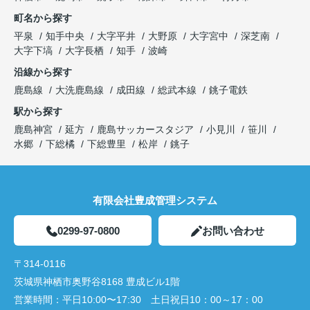
町名から探す
平泉
知手中央
大字平井
大野原
大字宮中
深芝南
大字下塙
大字長栖
知手
波崎
沿線から探す
鹿島線
大洗鹿島線
成田線
総武本線
銚子電鉄
駅から探す
鹿島神宮
延方
鹿島サッカースタジア
小見川
笹川
水郷
下総橘
下総豊里
松岸
銚子
有限会社豊成管理システム
0299-97-0800
お問い合わせ
〒314-0116
茨城県神栖市奥野谷8168 豊成ビル1階
営業時間：
平日10:00〜17:30 土日祝日10：00～17：00