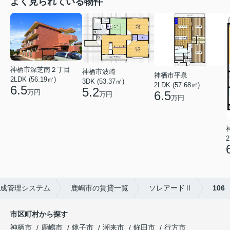
よく見られている物件
神栖市深芝南２丁目
神栖市波崎
神栖市平泉
2LDK (56.19㎡)
3DK (53.37㎡)
2LDK (57.68㎡)
6.5
5.2
万円
6.5
万円
万円
2
成管理システム
鹿嶋市の賃貸一覧
ソレアードⅡ
106
市区町村から探す
神栖市
鹿嶋市
銚子市
潮来市
鉾田市
行方市