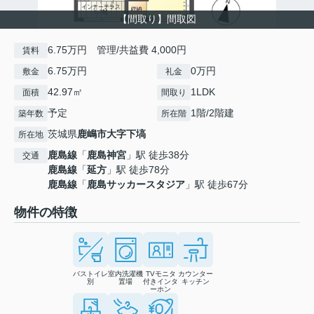
【間取り】間取図
6.75万円 管理/共益費 4,000円
賃料
6.75万円
0万円
敷金
礼金
42.97㎡
1LDK
面積
間取り
予定
1階/2階建
築年数
所在階
茨城県
鹿嶋市
大字下塙
所在地
鹿島線
「
鹿島神宮
」駅 徒歩38分
交通
鹿島線
「
延方
」駅 徒歩78分
鹿島線
「
鹿島サッカースタジア
」駅 徒歩67分
物件の特徴
バストイレ
室内洗濯機
TVモニタ
カウンター
別
置場
付きインタ
キッチン
ーホン