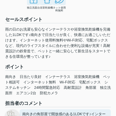
独立洗面台
浴室乾燥機
ネット使用
料無料
セールスポイント
雨の日のお洗濯も安心なインナーテラスや浴室換気乾燥機を完備
した1LDKです♪南向きで日当たりが良く、快適にお過ごしいただ
けます。インターネット使用料無料やWi-Fi対応、宅配ボックス
など、現代のライフスタイルに合わせた便利な設備が充実！高耐
震設計の鉄骨造で、ペットと一緒に安心して新生活をスタートで
きる住環境が整っています♪
ポイント
南向き
日当たり良好
インナーテラス
浴室換気乾燥機
ペッ
ト相談可
インターネット無料
Wi-Fi対応
宅配ボックス
シ
ステムキッチン
24時間緊急対応
高耐震設計
角部屋
独立洗
面所
エアコン2台
防犯カメラ
担当者のコメント
南向きの角部屋で開放感のある1LDKです♪インター