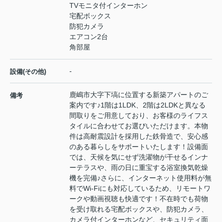
TVモニタ付インターホン
宅配ボックス
防犯カメラ
エアコン2台
角部屋
-
設備(その他)
鹿嶋市大字下塙に位置する新築アパートのご
備考
案内です♪1階は1LDK、2階は2LDKと異なる
間取りをご用意しており、お客様のライフス
タイルに合わせてお選びいただけます。本物
件は高耐震設計を採用した鉄骨造で、安心感
のある暮らしをサポートいたします！設備面
では、天候を気にせず洗濯物が干せるインナ
ーテラスや、雨の日に重宝する浴室換気乾燥
機を完備♪さらに、インターネット使用料が無
料でWi-Fiにも対応しているため、リモートワ
ークや動画視聴も快適です！不在時でも荷物
を受け取れる宅配ボックスや、防犯カメラ、
カメラ付インターホンなど、セキュリティ面