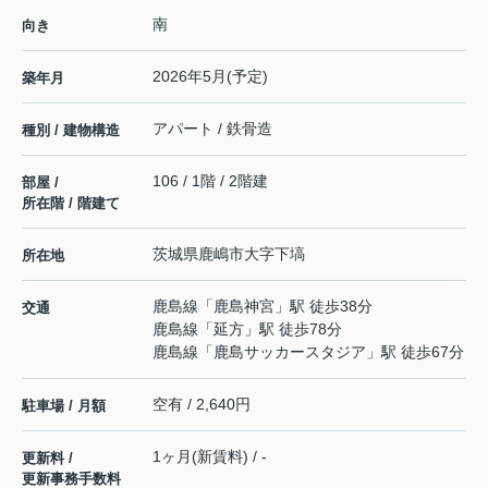
南
向き
2026年5月(予定)
築年月
アパート / 鉄骨造
種別 / 建物構造
106 / 1階 / 2階建
部屋 /
所在階 / 階建て
茨城県
鹿嶋市
大字下塙
所在地
鹿島線
「
鹿島神宮
」駅 徒歩38分
交通
鹿島線
「
延方
」駅 徒歩78分
鹿島線
「
鹿島サッカースタジア
」駅 徒歩67分
空有 / 2,640円
駐車場 / 月額
1ヶ月(新賃料) / -
更新料 /
更新事務手数料