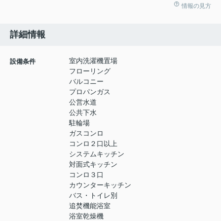
情報の見方
詳細情報
室内洗濯機置場
設備条件
フローリング
バルコニー
プロパンガス
公営水道
公共下水
駐輪場
ガスコンロ
コンロ２口以上
システムキッチン
対面式キッチン
コンロ３口
カウンターキッチン
バス・トイレ別
追焚機能浴室
浴室乾燥機