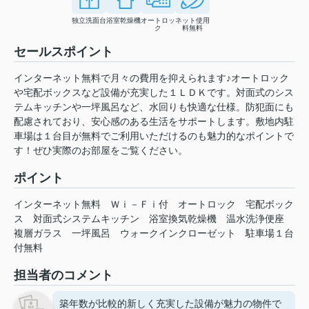
独立洗面台
浴室乾燥機
オートロッ
ネット使用
ク
料無料
セールスポイント
インターネット無料で月々の費用を抑えられます♪オートロック
や宅配ボックスなど設備が充実した１ＬＤＫです。対面式のシス
テムキッチンや一坪風呂など、水回りも快適な仕様。防犯面にも
配慮されており、安心感のある生活をサポートします。敷地内駐
車場は１台目が無料でご利用いただけるのも魅力的なポイントで
す！ぜひ実際のお部屋をご覧ください。
ポイント
インターネット無料
Ｗｉ－Ｆｉ付
オートロック
宅配ボック
ス
対面式システムキッチン
浴室換気乾燥機
温水洗浄便座
複層ガラス
一坪風呂
ウォークインクローゼット
駐車場１台
付無料
担当者のコメント
築年数が比較的新しく充実した設備が魅力の物件で