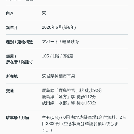
東
向き
2020年6月(築6年)
築年月
アパート / 軽量鉄骨
種別 / 建物構造
105 / 1階 / 3階建
部屋 /
所在階 / 階建て
茨城県
神栖市
平泉
所在地
鹿島線
「
鹿島神宮
」駅 徒歩92分
交通
鹿島線
「
延方
」駅 徒歩112分
成田線
「
水郷
」駅 徒歩150分
空有(1台) / 0円 敷地内駐車場1台付無料。2台
駐車場 / 月額
目3300円（空き状況は確認お願い致しま
す。）