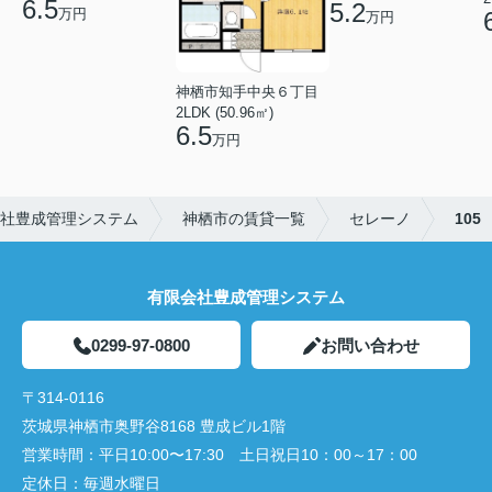
6.5
5.2
万円
万円
神栖市知手中央６丁目
2LDK (50.96㎡)
6.5
万円
社豊成管理システム
神栖市の賃貸一覧
セレーノ
105
有限会社豊成管理システム
0299-97-0800
お問い合わせ
〒314-0116
茨城県神栖市奥野谷8168 豊成ビル1階
営業時間：
平日10:00〜17:30 土日祝日10：00～17：00
定休日：
毎週水曜日