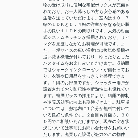
物の受け取りに便利な宅配ボックスが完備さ
れており、お一人暮らしの方も安心感のある
生活を送っていただけます。室内は１０．７
帖のＬＤＫと５．４帖の洋室からなる使い勝
手の良い１ＬＤＫの間取りです。人気の対面
式システムキッチンが採用されており、リビ
ングを見渡しながらお料理が可能です。ま
た、一坪サイズの広い浴室には換気乾燥機や
追い焚き機能が付いており、ゆったりとした
バスタイムをお楽しみいただけます。収納面
ではウォークインクローゼットが備わってお
り、衣類や日用品をすっきりと整理できま
す。１階のお部屋ですが、シャッター雨戸が
設置されており防犯性や断熱性にも優れてい
ます。複層ガラスの採用により、結露の抑制
や冷暖房効率の向上も期待できます。駐車場
については、敷地内に１台分が無料で付いて
いる良好な条件です。２台目も月額３、３０
０円でご相談いただけますが、現在の空き状
況については事前にお問い合わせをお願いい
たします。充実した設備が魅力のこの物件