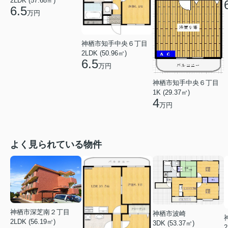
2LDK (57.68㎡)
6.5
万円
神栖市知手中央６丁目
2LDK (50.96㎡)
6.5
万円
神栖市知手中央６丁目
1K (29.37㎡)
4
万円
よく見られている物件
神栖市深芝南２丁目
神栖市波崎
2LDK (56.19㎡)
3DK (53.37㎡)
2