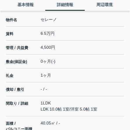
基本情報
詳細情報
周辺環境
セレーノ
物件名
6.5万円
賃料
4,500円
管理 / 共益費
0ヶ月(-)
敷金(保証金)
1ヶ月
礼金
- / -
償却 / 敷引
1LDK
間取り / 詳細
LDK 10.0帖 1室
/
洋室 5.0帖 1室
40.05㎡ / -
面積 /
バルコニー面積