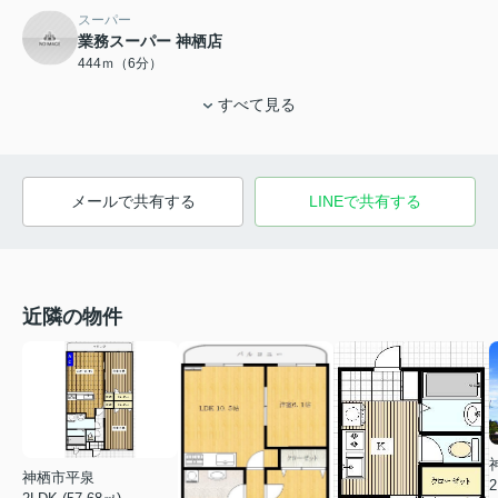
スーパー
業務スーパー 神栖店
444ｍ（6分）
すべて見る
メールで共有する
LINEで共有する
近隣の物件
神栖市平泉
2