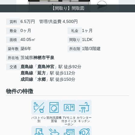
【間取り】間取図
6.5万円 管理/共益費 4,500円
賃料
0ヶ月
1ヶ月
敷金
礼金
40.05㎡
1LDK
面積
間取り
築6年
1階/3階建
築年数
所在階
茨城県
神栖市
平泉
所在地
鹿島線
「
鹿島神宮
」駅 徒歩92分
交通
鹿島線
「
延方
」駅 徒歩112分
成田線
「
水郷
」駅 徒歩150分
物件の特徴
バストイレ
室内洗濯機
TVモニタ
カウンター
別
置場
付きインタ
キッチン
ーホン