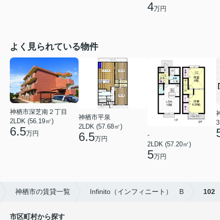
4
万円
よく見られている物件
神栖市深芝南２丁目
神栖市平泉
2LDK (56.19㎡)
3
2LDK (57.68㎡)
6.5
万円
6.5
-
万円
2LDK (57.20㎡)
5
万円
神栖市の賃貸一覧
Infinito（インフィニート） B
102
市区町村から探す