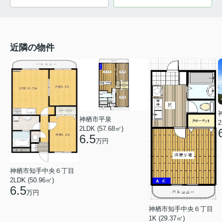
近隣の物件
神栖市平泉
2
2LDK (57.68㎡)
6.5
万円
神栖市知手中央６丁目
2LDK (50.96㎡)
6.5
万円
神栖市知手中央６丁目
1K (29.37㎡)