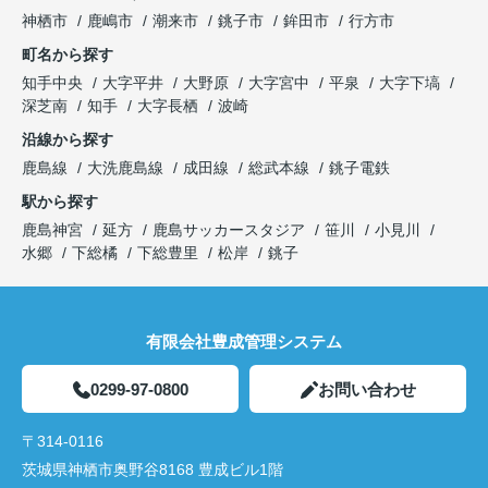
神栖市
鹿嶋市
潮来市
銚子市
鉾田市
行方市
町名から探す
知手中央
大字平井
大野原
大字宮中
平泉
大字下塙
深芝南
知手
大字長栖
波崎
沿線から探す
鹿島線
大洗鹿島線
成田線
総武本線
銚子電鉄
駅から探す
鹿島神宮
延方
鹿島サッカースタジア
笹川
小見川
水郷
下総橘
下総豊里
松岸
銚子
有限会社豊成管理システム
0299-97-0800
お問い合わせ
〒314-0116
茨城県神栖市奥野谷8168 豊成ビル1階