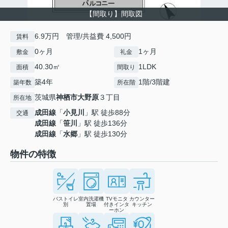
【間取り】間取図
6.9万円 管理/共益費 4,500円
賃料
0ヶ月
1ヶ月
敷金
礼金
40.30㎡
1LDK
面積
間取り
築4年
1階/3階建
築年数
所在階
茨城県
神栖市
大野原
３丁目
所在地
成田線
「
小見川
」駅 徒歩88分
交通
成田線
「
笹川
」駅 徒歩136分
成田線
「
水郷
」駅 徒歩130分
物件の特徴
バストイレ
室内洗濯機
TVモニタ
カウンター
別
置場
付きインタ
キッチン
ーホン