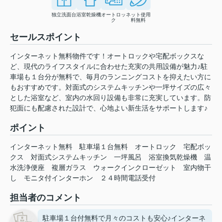
独立洗面台
浴室乾燥機
オートロッ
ネット使用
ク
料無料
セールスポイント
インターネット無料物件です！オートロックや宅配ボックスな
ど、現代のライフスタイルに合わせた充実の共用設備が魅力♪駐
車場も１台分が無料で、毎月のランニングコストを抑えたい方に
もおすすめです。対面式のシステムキッチンや一坪サイズの広々
とした浴室など、室内の水回り設備も非常に充実しています。防
犯面にも配慮された設計で、心地よい新生活をサポートします♪
ポイント
インターネット無料
駐車場１台無料
オートロック
宅配ボッ
クス
対面式システムキッチン
一坪風呂
浴室換気乾燥機
温
水洗浄便座
複層ガラス
ウォークインクローゼット
室内物干
し
モニタ付インターホン
２４時間電話受付
担当者のコメント
駐車場１台付無料で月々のコストも安心♪インターネ