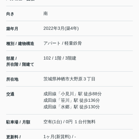
南
向き
2022年3月(築4年)
築年月
アパート / 軽量鉄骨
種別 / 建物構造
102 / 1階 / 3階建
部屋 /
所在階 / 階建て
茨城県
神栖市
大野原
３丁目
所在地
成田線
「
小見川
」駅 徒歩88分
交通
成田線
「
笹川
」駅 徒歩136分
成田線
「
水郷
」駅 徒歩130分
空有(1台) / 0円 １台付無料
駐車場 / 月額
1ヶ月(新賃料) / -
更新料 /