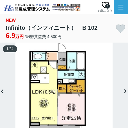
0
お気に入り
NEW
Infinito（インフィニート） B 102
6.9
万円
管理/共益費 4,500円
1
/
24