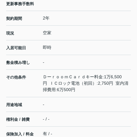
更新事務手数料
2年
契約期間
空家
現況
即時
入居可能日
-
敷金積み増し
ＤーｒｏｏｍＣａｒｄキー料金:1万6,500
その他条件
円 ＩＣロック電池（初回）:2,750円 室内清
掃費用:6万500円
-
用途地域
- / -
権利金 / 雑費
有 / -
保険加入 / 料金