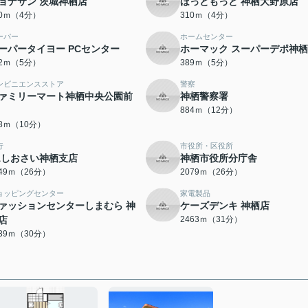
ョナサン 茨城神栖店
ほっともっと 神栖大野原店
90ｍ（4分）
310ｍ（4分）
ーパー
ホームセンター
ーパータイヨー PCセンター
ホーマック スーパーデポ神
52ｍ（5分）
389ｍ（5分）
ンビニエンスストア
警察
ァミリーマート神栖中央公園前
神栖警察署
884ｍ（12分）
78ｍ（10分）
行
市役所・区役所
Aしおさい神栖支店
神栖市役所分庁舎
049ｍ（26分）
2079ｍ（26分）
ョッピングセンター
家電製品
ァッションセンターしまむら 神
ケーズデンキ 神栖店
店
2463ｍ（31分）
339ｍ（30分）