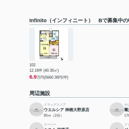
Infinito（インフィニート） Bで募集中
102
12.19坪 (40.30㎡)
6.9
万円(5660.38円/坪)
周辺施設
ドラッグストア
そ
ウエルシア 神栖大野原店
蕎
95ｍ（2分）
1
スーパー
フ