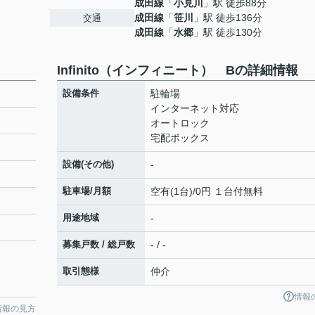
成田線
「
小見川
」駅 徒歩88分
成田線
「
笹川
」駅 徒歩136分
交通
成田線
「
水郷
」駅 徒歩130分
Infinito（インフィニート） Bの詳細情報
設備条件
駐輪場
インターネット対応
オートロック
宅配ボックス
設備(その他)
-
駐車場/月額
空有(1台)/0円 １台付無料
用途地域
-
募集戸数 / 総戸数
- / -
取引態様
仲介
情報
情報の見方