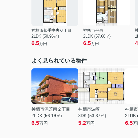
神栖市知手中央６丁目
神栖市平泉
2LDK (50.96㎡)
2LDK (57.68㎡)
1
6.5
6.5
4
万円
万円
よく見られている物件
神栖市深芝南２丁目
神栖市波崎
神栖市
2LDK (56.19㎡)
3DK (53.37㎡)
2LDK 
6.5
5.2
6.5
万円
万円
万