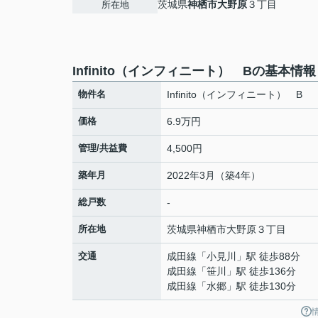
茨城県
神栖市
大野原
３丁目
所在地
Infinito（インフィニート） Bの基本情報
物件名
Infinito（インフィニート） B
価格
6.9万円
管理/共益費
4,500円
築年月
2022年3月（築4年）
総戸数
-
所在地
茨城県
神栖市
大野原
３丁目
交通
成田線
「
小見川
」駅 徒歩88分
成田線
「
笹川
」駅 徒歩136分
成田線
「
水郷
」駅 徒歩130分