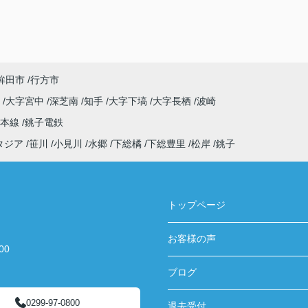
鉾田市
行方市
原
大字宮中
深芝南
知手
大字下塙
大字長栖
波崎
武本線
銚子電鉄
タジア
笹川
小見川
水郷
下総橘
下総豊里
松岸
銚子
トップページ
お客様の声
00
ブログ
0299-97-0800
退去受付