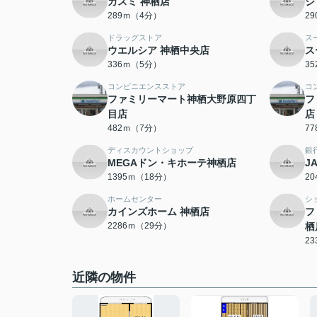
カスミ 神栖店
ジ
289ｍ（4分）
2
ドラッグストア
ス
ウエルシア 神栖中央店
ス
336ｍ（5分）
3
コンビニエンスストア
コ
ファミリーマート神栖大野原四丁
フ
目店
店
482ｍ（7分）
7
ディスカウントショップ
銀
MEGAドン・キホーテ神栖店
J
1395ｍ（18分）
2
ホームセンター
シ
カインズホーム 神栖店
フ
2286ｍ（29分）
栖
2
近隣の物件