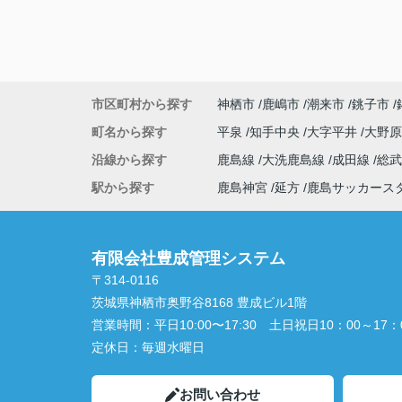
市区町村から探す
神栖市
鹿嶋市
潮来市
銚子市
町名から探す
平泉
知手中央
大字平井
大野
沿線から探す
鹿島線
大洗鹿島線
成田線
総
駅から探す
鹿島神宮
延方
鹿島サッカース
有限会社豊成管理システム
〒314-0116
茨城県神栖市奥野谷8168 豊成ビル1階
営業時間：
平日10:00〜17:30 土日祝日10：00～17：
定休日：
毎週水曜日
お問い合わせ