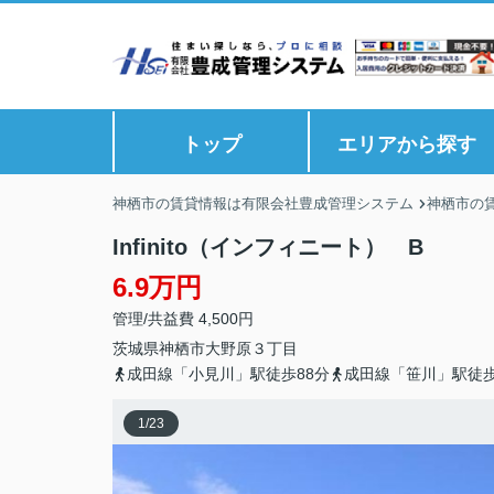
トップ
エリアから探す
神栖市の賃貸情報は有限会社豊成管理システム
神栖市の
Infinito（インフィニート） B
6.9万円
管理/共益費 4,500円
茨城県
神栖市
大野原
３丁目
成田線「小見川」駅徒歩88分
成田線「笹川」駅徒歩
1
/
23