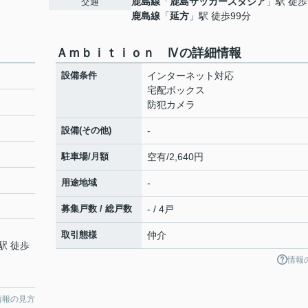
鹿島線
「
鹿島サッカースタジア
」駅 徒歩
交通
鹿島線
「
延方
」駅 徒歩99分
Ａｍｂｉｔｉｏｎ Ⅳの詳細情報
設備条件
インターネット対応
宅配ボックス
防犯カメラ
設備(その他)
-
駐車場/月額
空有/2,640円
用途地域
-
募集戸数 / 総戸数
- / 4戸
取引態様
仲介
駅 徒歩
情報
情報の見方