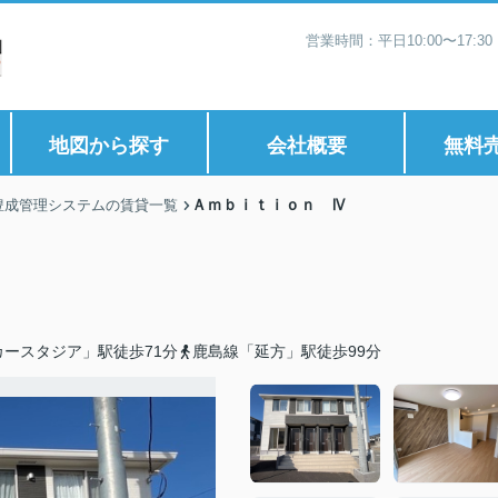
営業時間：平日10:00〜17:
地図から探す
会社概要
無料
Ａｍｂｉｔｉｏｎ Ⅳ
豊成管理システムの賃貸一覧
ースタジア」駅徒歩71分
鹿島線「延方」駅徒歩99分