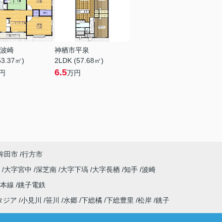
波崎
神栖市平泉
53.37㎡)
2LDK (57.68㎡)
6.5
円
万円
鉾田市
行方市
原
大字宮中
深芝南
大字下塙
大字長栖
知手
波崎
武本線
銚子電鉄
タジア
小見川
笹川
水郷
下総橘
下総豊里
松岸
銚子