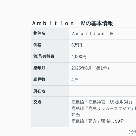
Ａｍｂｉｔｉｏｎ Ⅳの基本情報
物件名
Ａｍｂｉｔｉｏｎ Ⅳ
価格
6万円
管理/共益費
4,000円
築年月
2025年8月（築1年）
総戸数
4戸
所在地
交通
鹿島線
「
鹿島神宮
」駅 徒歩54分
鹿島線
「
鹿島サッカースタジア
」
71分
鹿島線
「
延方
」駅 徒歩99分