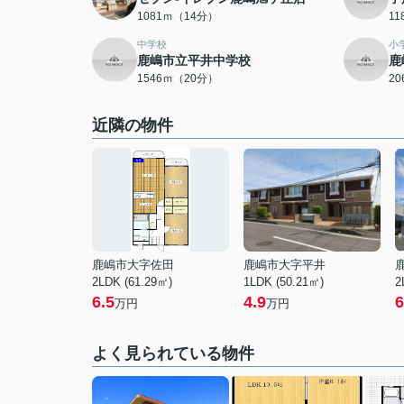
1081ｍ（14分）
1
中学校
小
鹿嶋市立平井中学校
鹿
1546ｍ（20分）
2
近隣の物件
鹿嶋市大字佐田
鹿嶋市大字平井
2LDK (61.29㎡)
1LDK (50.21㎡)
2
6.5
4.9
6
万円
万円
よく見られている物件