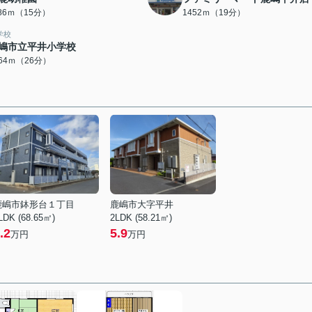
186ｍ（15分）
1452ｍ（19分）
学校
嶋市立平井小学校
064ｍ（26分）
鹿嶋市鉢形台１丁目
鹿嶋市大字平井
LDK (68.65㎡)
2LDK (58.21㎡)
.2
5.9
万円
万円