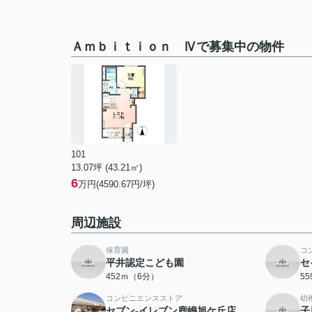
Ａｍｂｉｔｉｏｎ Ⅳで募集中の物件
101
13.07坪 (43.21㎡)
6
万円(4590.67円/坪)
周辺施設
保育園
コ
平井認定こども園
セ
452ｍ（6分）
5
コンビニエンスストア
幼
セブン-イレブン鹿嶋旭ケ丘店
子