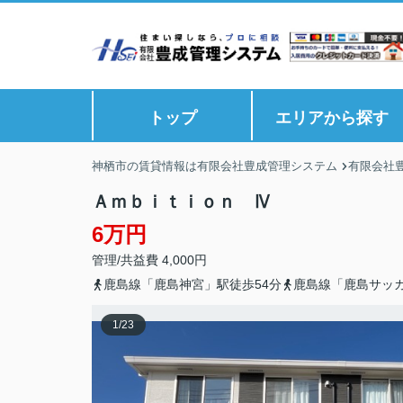
トップ
エリアから探す
神栖市の賃貸情報は有限会社豊成管理システム
有限会社
Ａｍｂｉｔｉｏｎ Ⅳ
6万円
管理/共益費 4,000円
鹿島線「鹿島神宮」駅徒歩54分
鹿島線「鹿島サッカ
1
/
23