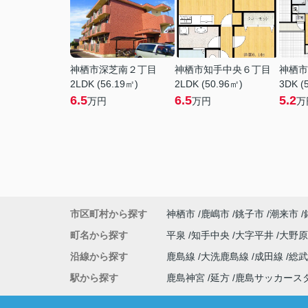
神栖市深芝南２丁目
神栖市知手中央６丁目
神栖市
2LDK (56.19㎡)
2LDK (50.96㎡)
3DK (
6.5
6.5
5.2
万円
万円
万
市区町村から探す
神栖市
鹿嶋市
銚子市
潮来市
町名から探す
平泉
知手中央
大字平井
大野
沿線から探す
鹿島線
大洗鹿島線
成田線
総
駅から探す
鹿島神宮
延方
鹿島サッカース