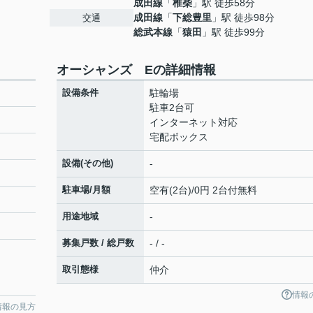
成田線
「
椎柴
」駅 徒歩58分
成田線
「
下総豊里
」駅 徒歩98分
交通
総武本線
「
猿田
」駅 徒歩99分
オーシャンズ Eの詳細情報
設備条件
駐輪場
駐車2台可
インターネット対応
宅配ボックス
設備(その他)
-
駐車場/月額
空有(2台)/0円 2台付無料
用途地域
-
募集戸数 / 総戸数
- / -
取引態様
仲介
情報
情報の見方