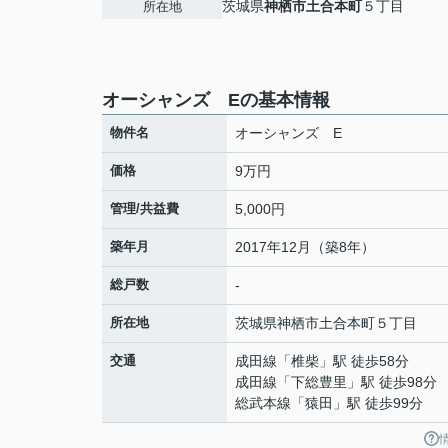
茨城県
神栖市
土合本町
５丁目
所在地
オーシャンズ Eの基本情報
物件名
オーシャンズ E
価格
9万円
管理/共益費
5,000円
築年月
2017年12月（築8年）
総戸数
-
所在地
茨城県
神栖市
土合本町
５丁目
交通
成田線
「
椎柴
」駅 徒歩58分
成田線
「
下総豊里
」駅 徒歩98分
総武本線
「
猿田
」駅 徒歩99分