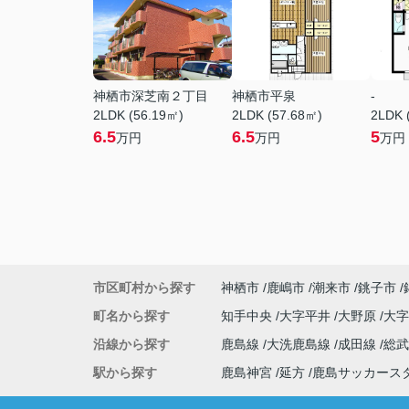
神栖市深芝南２丁目
神栖市平泉
-
2LDK (56.19㎡)
2LDK (57.68㎡)
2LDK 
6.5
6.5
5
万円
万円
万円
市区町村から探す
神栖市
鹿嶋市
潮来市
銚子市
町名から探す
知手中央
大字平井
大野原
大
沿線から探す
鹿島線
大洗鹿島線
成田線
総
駅から探す
鹿島神宮
延方
鹿島サッカース