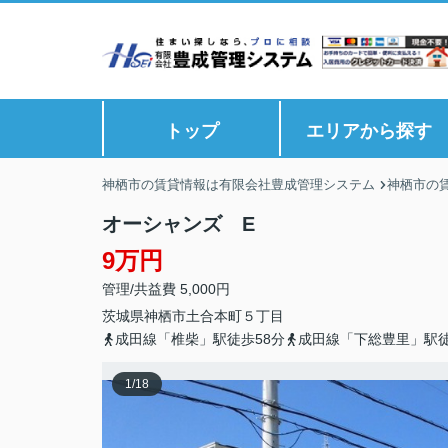
トップ
エリアから探す
神栖市の賃貸情報は有限会社豊成管理システム
神栖市の
オーシャンズ E
9万円
管理/共益費 5,000円
茨城県
神栖市
土合本町
５丁目
成田線「椎柴」駅徒歩58分
成田線「下総豊里」駅徒
1
/
18