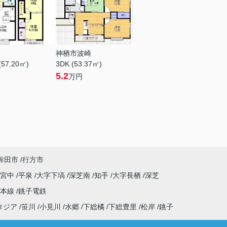
神栖市波崎
(57.20㎡)
3DK (53.37㎡)
5.2
万円
鉾田市
行方市
字宮中
平泉
大字下塙
深芝南
知手
大字長栖
深芝
武本線
銚子電鉄
タジア
笹川
小見川
水郷
下総橘
下総豊里
松岸
銚子