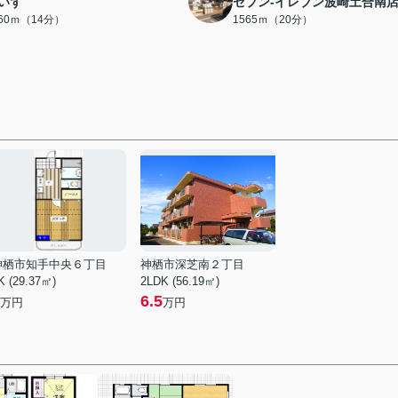
いず
セブン-イレブン波崎土合南
060ｍ（14分）
1565ｍ（20分）
神栖市知手中央６丁目
神栖市深芝南２丁目
K (29.37㎡)
2LDK (56.19㎡)
6.5
万円
万円