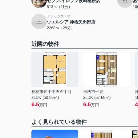
セブン-イレブン波崎植松店
あ
813ｍ（11分）
1
ドラッグストア
ウエルシア 神栖矢田部店
2288ｍ（29分）
近隣の物件
神栖市知手中央６丁目
神栖市平泉
2LDK (50.96㎡)
2LDK (57.68㎡)
1
6.5
6.5
4
万円
万円
よく見られている物件