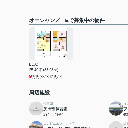
オーシャンズ Eで募集中の物件
E102
25.40坪 (83.98㎡)
9
万円(3543.31円/坪)
周辺施設
保育園
コ
矢田部保育園
フ
234ｍ（3分）
4
コンビニエンスストア
居