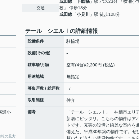
成田線
「
下総橘
」駅 バス23分 「横瀬小
校」 停歩18分
交通
成田線
「
小見川
」駅 徒歩128分
テール シエルⅠの詳細情報
設備条件
駐輪場
設備(その他)
-
駐車場/月額
空有(4台)/2,200円 (税込)
用途地域
無指定
募集戸数 / 総戸数
- / -
取引態様
仲介
「横瀬小
備考
「テール シエルⅠ」：神栖市エリ
新居にピッタリ。こちらの物件はア
トです。充実の設備と綺麗な室内を
備えた、平成30年築の物件です。ぜ
情報の見方
覧いただきたい賃貸物件です。こち