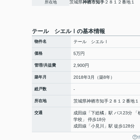
茨城県
神栖市
知手
２８１２番地１
所在地
テール シエルⅠの基本情報
物件名
テール シエルⅠ
価格
5万円
管理/共益費
2,900円
築年月
2018年3月（築8年）
総戸数
-
所在地
茨城県
神栖市
知手
２８１２番地１
交通
成田線
「
下総橘
」駅 バス23分 
学校」 停歩18分
成田線
「
小見川
」駅 徒歩128分