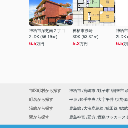
神栖市深芝南２丁目
神栖市波崎
神栖市
2LDK (56.19㎡)
3DK (53.37㎡)
2LDK 
6.5
5.2
6.5
万円
万円
万
市区町村から探す
神栖市
鹿嶋市
銚子市
潮来市
町名から探す
平泉
知手中央
大字平井
大野
沿線から探す
鹿島線
大洗鹿島線
成田線
総
駅から探す
鹿島神宮
延方
鹿島サッカース