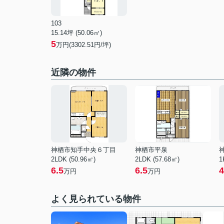
103
15.14坪 (50.06㎡)
5
万円(3302.51円/坪)
近隣の物件
神栖市知手中央６丁目
神栖市平泉
2LDK (50.96㎡)
2LDK (57.68㎡)
1
6.5
6.5
4
万円
万円
よく見られている物件