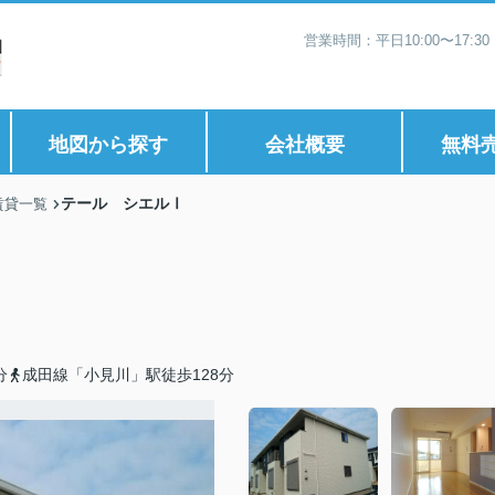
営業時間：平日10:00〜17:
地図から探す
会社概要
無料
テール シエルⅠ
賃貸一覧
分
成田線「小見川」駅徒歩128分