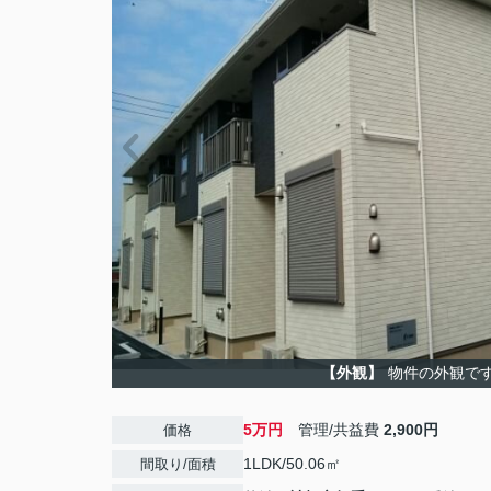
【外観】
物件の外観で
5万円
管理/共益費
2,900円
価格
1LDK/50.06㎡
間取り/面積