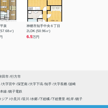
平泉
神栖市知手中央６丁目
(57.68㎡)
2LDK (50.96㎡)
6.5
円
万円
鉾田市
行方市
原
大字宮中
深芝南
大字下塙
知手
大字長栖
波崎
武本線
銚子電鉄
タジア
小見川
笹川
水郷
下総橘
下総豊里
松岸
銚子