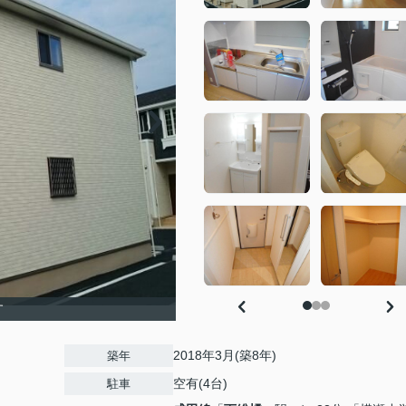
す
2018年3月(築8年)
築年
空有(4台)
駐車