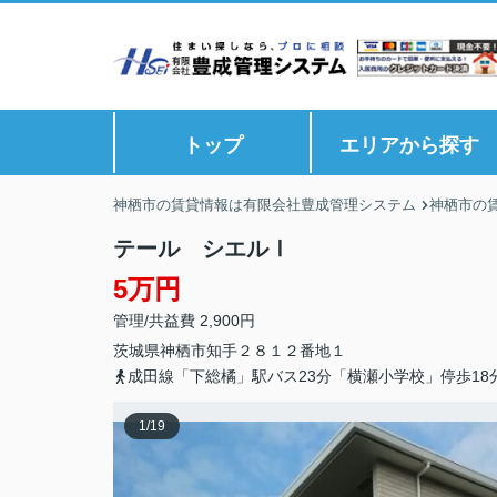
トップ
エリアから探す
神栖市の賃貸情報は有限会社豊成管理システム
神栖市の
テール シエルⅠ
5万円
管理/共益費 2,900円
茨城県
神栖市
知手
２８１２番地１
成田線「下総橘」駅バス23分「横瀬小学校」停歩18
1
/
19