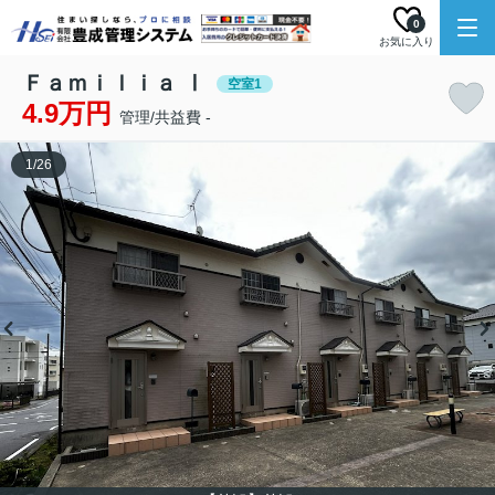
0
お気に入り
Ｆａｍｉｌｉａ Ⅰ
空室1
4.9万円
管理/共益費 -
1
/
26