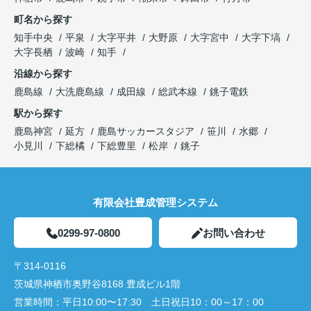
町名から探す
知手中央
平泉
大字平井
大野原
大字宮中
大字下塙
大字長栖
波崎
知手
沿線から探す
鹿島線
大洗鹿島線
成田線
総武本線
銚子電鉄
駅から探す
鹿島神宮
延方
鹿島サッカースタジア
笹川
水郷
小見川
下総橘
下総豊里
松岸
銚子
有限会社豊成管理システム
0299-97-0800
お問い合わせ
〒314-0116
茨城県神栖市奥野谷8168 豊成ビル1階
営業時間：
平日10:00〜17:30 土日祝日10：00～17：00