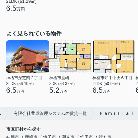
2LDK (61.29㎡)
6.5
万円
よく見られている物件
神栖市深芝南２丁目
神栖市波崎
神栖市知手中央６丁目
2LDK (56.19㎡)
3DK (53.37㎡)
2LDK (50.96㎡)
2
6.5
5.2
6.5
万円
万円
万円
ム
有限会社豊成管理システムの賃貸一覧
Ｆａｍｉｌｉａ Ⅰ
市区町村から探す
神栖市
鹿嶋市
銚子市
潮来市
鉾田市
行方市