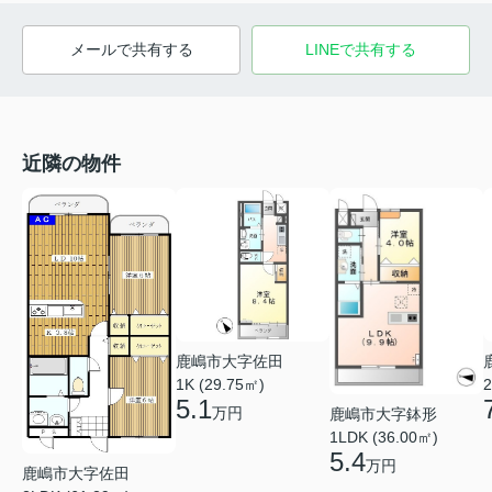
メールで共有する
LINEで共有する
近隣の物件
鹿嶋市大字佐田
1K (29.75㎡)
2
5.1
万円
鹿嶋市大字鉢形
1LDK (36.00㎡)
5.4
万円
鹿嶋市大字佐田