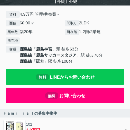
【外観】外観
4.9万円 管理/共益費 -
賃料
60.90㎡
2LDK
面積
間取り
築20年
1-2階/2階建
築年数
所在階
所在地
鹿島線
「
鹿島神宮
」駅 徒歩63分
交通
鹿島線
「
鹿島サッカースタジア
」駅 徒歩78分
鹿島線
「
延方
」駅 徒歩108分
LINEからお問い合わせ
無料
お問い合わせ
無料
Ｆａｍｉｌｉａ Ⅰの募集中物件
102
4.9万円