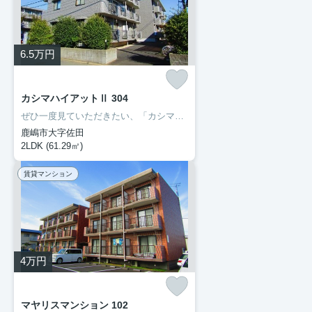
6.5
万円
カシマハイアットⅡ 304
ぜひ一度見ていただきたい、「カシマハイアットⅡ」です。セブン-イレブン鹿嶋宮中南店まで徒歩6分と近場にコンビニがあるのもポイント。転居先に住み心地も良いこちらの賃貸物件。充実した新生活を過ごしましょう。豊成管理システムでは、お客様に合わせてお部屋をご紹介いたします。0299-97-0800からご希望の条件をお申しつけ下さい。
鹿嶋市大字佐田
2LDK (61.29㎡)
賃貸マンション
4
万円
マヤリスマンション 102