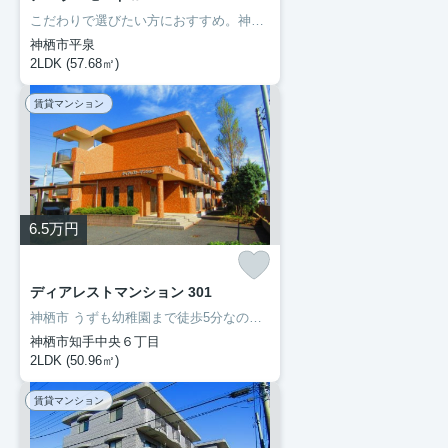
こだわりで選びたい方におすすめ。神栖市エリアで住まいをお探しなら「ア・ラ・モードⅡ」。室内設備はBS・エアコン・ネット使用料不要など充実した設備を備え付けています。初期費用をカードでお支払いいただけるので、カードで決済したい方にもおすすめです。住まいを探すにあたって、神栖市へお引っ越しを検討しているのであれば、豊成管理システムにお任せください。
神栖市平泉
2LDK (57.68㎡)
賃貸マンション
6.5
万円
ディアレストマンション 301
神栖市 うずも幼稚園まで徒歩5分なので、送り迎えも楽です。ネットの回線を導入しています、パソコンが使えて暮らしに嬉しい。転居先に住み心地も良いこちらの賃貸物件。充実した新生活を過ごしましょう。豊成管理システムは長年、神栖市を中心にお部屋探しをサポートして参りましたので、お部屋探しには自信があります。
神栖市知手中央６丁目
2LDK (50.96㎡)
賃貸マンション