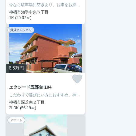
今なら駐車場に空きあり、お車をお持ちの方に。モニターで来訪者を確認し、インターホンを通じて室内から会話することができます。ネットの回線を繋げているのでパソコンが使える生活。多くの方にご好評をいただいている、清潔感のある賃貸物件です。神栖市エリアで賃貸情報をお探しになるなら、ぜひ当社にお任せ下さい。快適な暮らしができるよう、しっかりとサポート致しますのでお気軽にご連絡下さい。
神栖市知手中央６丁目
1K (29.37㎡)
賃貸マンション
6.5
万円
エクシード五郎台 104
こだわりで選びたい方におすすめ。神栖市エリアで住まいをお探しなら「エクシード五郎台」。普段からパソコンを使う方にオススメ物件、ネット回線導入済み。こちらのお部屋で新しい生活を始めてみませんか。神栖市に移り住む予定なら、まずは成田線笹川近辺で検討してはいかがでしょうか。0299-97-0800からいつでも豊成管理システムに遠慮なくお問い合わせ下さい。
神栖市深芝南２丁目
2LDK (56.19㎡)
アパート