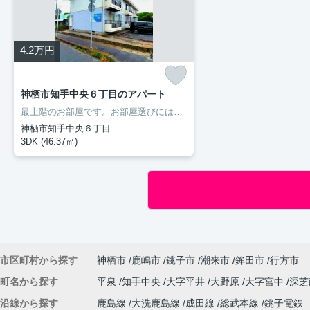
4.2
万円
神栖市知手中央６丁目のアパート
最上階のお部屋です。お部屋選びには欠かせない内覧も、空き部屋であればスムーズです。二人入居が可能な物件です。室内設備はエアコン・フローリングなどが揃っているので、快適に過ごしやすいお部屋になります。多くの方にご好評をいただいている、清潔感のある賃貸物件です。神栖市の住まい探しをお手伝いします。豊成管理システムがお客様に合った住まいをご紹介いたしますので、まずはお気軽にお問い合わせ下さい。
神栖市知手中央６丁目
3DK (46.37㎡)
市区町村から探す
神栖市
鹿嶋市
銚子市
潮来市
鉾田市
行方市
町名から探す
平泉
知手中央
大字平井
大野原
大字宮中
深
沿線から探す
鹿島線
大洗鹿島線
成田線
総武本線
銚子電鉄