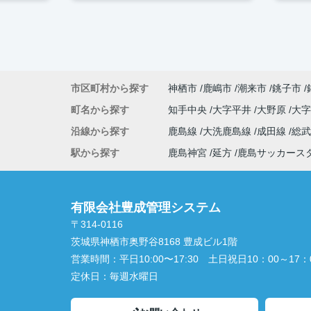
市区町村から探す
神栖市
鹿嶋市
潮来市
銚子市
町名から探す
知手中央
大字平井
大野原
大
沿線から探す
鹿島線
大洗鹿島線
成田線
総
駅から探す
鹿島神宮
延方
鹿島サッカース
有限会社豊成管理システム
〒314-0116
茨城県神栖市奥野谷8168 豊成ビル1階
営業時間：
平日10:00〜17:30 土日祝日10：00～17：
定休日：
毎週水曜日