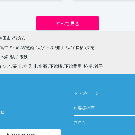
すべて見る
鉾田市
行方市
字宮中
平泉
深芝南
大字下塙
知手
大字長栖
深芝
武本線
銚子電鉄
タジア
笹川
小見川
水郷
下総橘
下総豊里
松岸
銚子
トップページ
お客様の声
00
ブログ