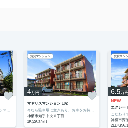
賃貸マンション
賃貸マン
4
6.5
万円
万
NEW
マヤリスマンション 102
エクシード
ぜひ一度見ていただきたい、「カシマハイアットⅡ」です。セブン-イレブン鹿嶋宮中南店まで徒歩6分と近場にコンビニがあるのもポイント。転居先に住み心地も良いこちらの賃貸物件。充実した新生活を過ごしましょう。豊成管理システムでは、お客様に合わせてお部屋をご紹介いたします。0299-97-0800からご希望の条件をお申しつけ下さい。
今なら駐車場に空きあり、お車をお持ちの方に。モニターで来訪者を確認し、インターホンを通じて室内から会話することができます。ネットの回線を繋げているのでパソコンが使える生活。多くの方にご好評をいただいている、清潔感のある賃貸物件です。神栖市エリアで賃貸情報をお探しになるなら、ぜひ当社にお任せ下さい。快適な暮らしができるよう、しっかりとサポート致しますのでお気軽にご連絡下さい。
神栖市知手中央６丁目
神栖市深
1K(29.37㎡)
2LDK(56.