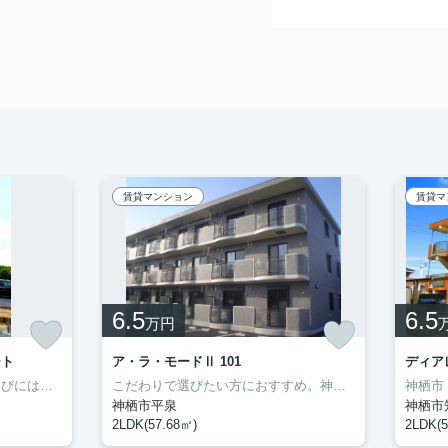
賃貸マンション
賃貸マ
6.5
6.5
万円
ート
ア・ラ・モードⅡ 101
ディア
最上階のお部屋です。お部屋選びには欠かせない内覧も、空き部屋であればスムーズです。二人入居が可能な物件です。室内設備はエアコン・フローリングなどが揃っているので、快適に過ごしやすいお部屋になります。多くの方にご好評をいただいている、清潔感のある賃貸物件です。神栖市の住まい探しをお手伝いします。豊成管理システムがお客様に合った住まいをご紹介いたしますので、まずはお気軽にお問い合わせ下さい。
こだわりで選びたい方におすすめ。神栖市エリアで住まいをお探しなら「ア・ラ・モードⅡ」。室内設備はBS・エアコン・ネット使用料不要など充実した設備を備え付けています。初期費用をカードでお支払いいただけるので、カードで決済したい方にもおすすめです。住まいを探すにあたって、神栖市へお引っ越しを検討しているのであれば、豊成管理システムにお任せください。
神栖市平泉
神栖市
2LDK(57.68㎡)
2LDK(5