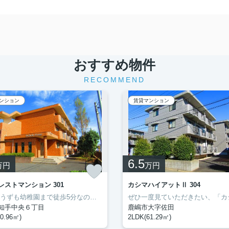
おすすめ物件
RECOMMEND
ンション
賃貸マンション
6.5
万円
万円
レストマンション 301
カシマハイアットⅡ 304
神栖市 うずも幼稚園まで徒歩5分なので、送り迎えも楽です。ネットの回線を導入しています、パソコンが使えて暮らしに嬉しい。転居先に住み心地も良いこちらの賃貸物件。充実した新生活を過ごしましょう。豊成管理システムは長年、神栖市を中心にお部屋探しをサポートして参りましたので、お部屋探しには自信があります。
知手中央６丁目
鹿嶋市大字佐田
0.96㎡)
2LDK(61.29㎡)