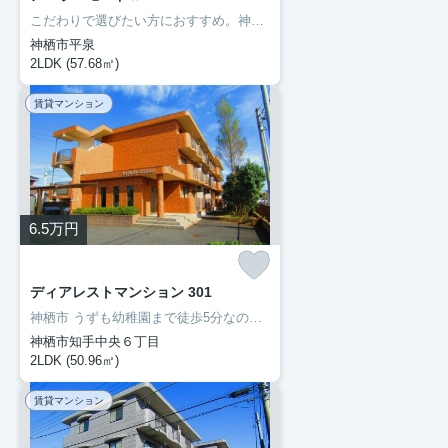
こだわりで選びたい方におすすめ。神栖市エリアで住まいをお探しなら「ア・ラ・モードⅡ」。室内設備はBS・エアコン・ネット使用料不要など充実した設備を備え付けています。初期費用をカードでお支払いいただけるので、カードで決済したい方にもおすすめです。住まいを探すにあたって、神栖市へお引っ越しを検討しているのであれば、豊成管理システムにお任せください。
神栖市平泉
2LDK (57.68㎡)
賃貸マンション
6.5
万円
ディアレストマンション 301
神栖市 うずも幼稚園まで徒歩5分なので、送り迎えも楽です。ネットの回線を導入しています、パソコンが使えて暮らしに嬉しい。転居先に住み心地も良いこちらの賃貸物件。充実した新生活を過ごしましょう。豊成管理システムは長年、神栖市を中心にお部屋探しをサポートして参りましたので、お部屋探しには自信があります。
神栖市知手中央６丁目
2LDK (50.96㎡)
賃貸マンション