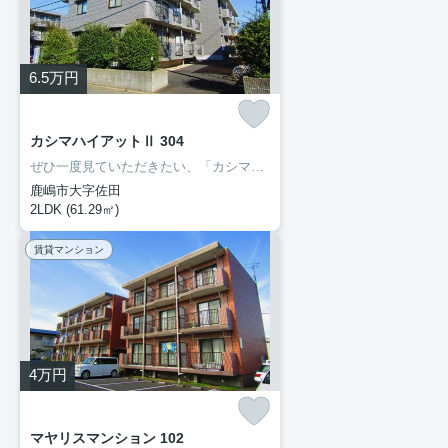
6.5
万円
カシマハイアットⅡ 304
ぜひ一度見ていただきたい、「カシマハイアットⅡ」です。セブン-イレブン鹿嶋宮中南店まで徒歩6分と近場にコンビニがあるのもポイント。転居先に住み心地も良いこちらの賃貸物件。充実した新生活を過ごしましょう。豊成管理システムでは、お客様に合わせてお部屋をご紹介いたします。0299-97-0800からご希望の条件をお申しつけ下さい。
鹿嶋市大字佐田
2LDK (61.29㎡)
賃貸マンション
4
万円
マヤリスマンション 102