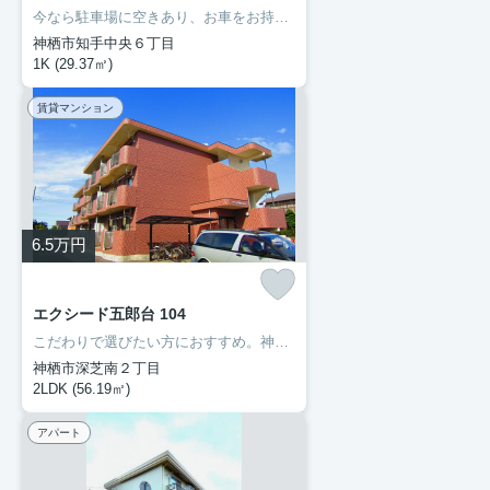
今なら駐車場に空きあり、お車をお持ちの方に。モニターで来訪者を確認し、インターホンを通じて室内から会話することができます。ネットの回線を繋げているのでパソコンが使える生活。多くの方にご好評をいただいている、清潔感のある賃貸物件です。神栖市エリアで賃貸情報をお探しになるなら、ぜひ当社にお任せ下さい。快適な暮らしができるよう、しっかりとサポート致しますのでお気軽にご連絡下さい。
神栖市知手中央６丁目
1K (29.37㎡)
賃貸マンション
6.5
万円
エクシード五郎台 104
こだわりで選びたい方におすすめ。神栖市エリアで住まいをお探しなら「エクシード五郎台」。普段からパソコンを使う方にオススメ物件、ネット回線導入済み。こちらのお部屋で新しい生活を始めてみませんか。神栖市に移り住む予定なら、まずは成田線笹川近辺で検討してはいかがでしょうか。0299-97-0800からいつでも豊成管理システムに遠慮なくお問い合わせ下さい。
神栖市深芝南２丁目
2LDK (56.19㎡)
アパート