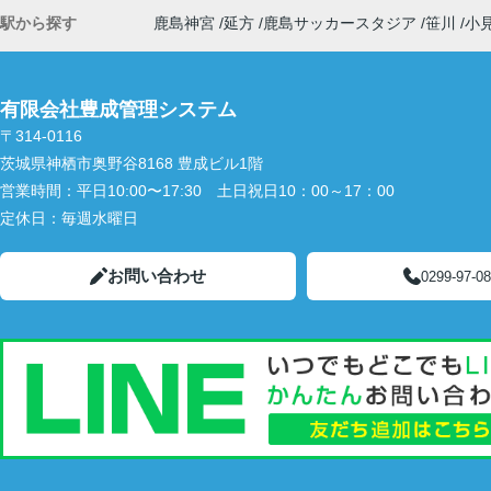
駅から探す
鹿島神宮
延方
鹿島サッカースタジア
笹川
小
有限会社豊成管理システム
〒314-0116
茨城県神栖市奥野谷8168 豊成ビル1階
営業時間：
平日10:00〜17:30 土日祝日10：00～17：00
定休日：
毎週水曜日
お問い合わせ
0299-97-0