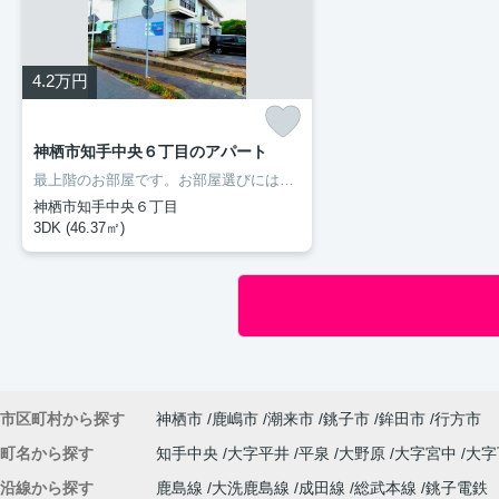
4.2
万円
神栖市知手中央６丁目のアパート
最上階のお部屋です。お部屋選びには欠かせない内覧も、空き部屋であればスムーズです。二人入居が可能な物件です。室内設備はエアコン・フローリングなどが揃っているので、快適に過ごしやすいお部屋になります。多くの方にご好評をいただいている、清潔感のある賃貸物件です。神栖市の住まい探しをお手伝いします。豊成管理システムがお客様に合った住まいをご紹介いたしますので、まずはお気軽にお問い合わせ下さい。
神栖市知手中央６丁目
3DK (46.37㎡)
市区町村から探す
神栖市
鹿嶋市
潮来市
銚子市
鉾田市
行方市
町名から探す
知手中央
大字平井
平泉
大野原
大字宮中
大字
沿線から探す
鹿島線
大洗鹿島線
成田線
総武本線
銚子電鉄