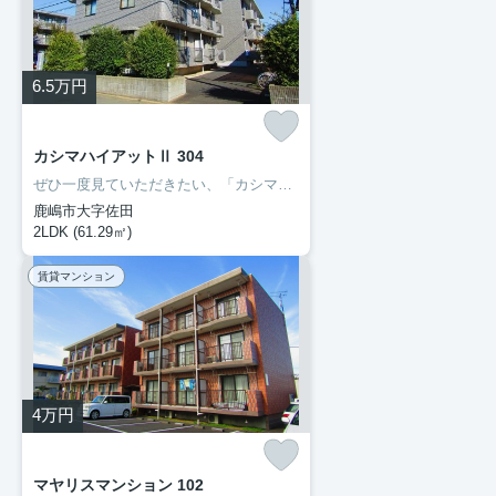
6.5
万円
カシマハイアットⅡ 304
ぜひ一度見ていただきたい、「カシマハイアットⅡ」です。セブン-イレブン鹿嶋宮中南店まで徒歩6分と近場にコンビニがあるのもポイント。転居先に住み心地も良いこちらの賃貸物件。充実した新生活を過ごしましょう。豊成管理システムでは、お客様に合わせてお部屋をご紹介いたします。0299-97-0800からご希望の条件をお申しつけ下さい。
鹿嶋市大字佐田
2LDK (61.29㎡)
賃貸マンション
4
万円
マヤリスマンション 102