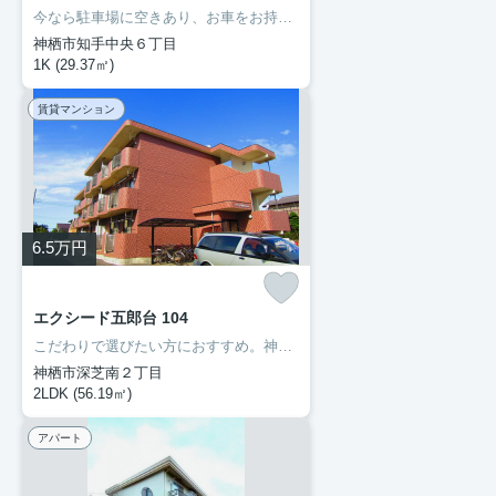
今なら駐車場に空きあり、お車をお持ちの方に。モニターで来訪者を確認し、インターホンを通じて室内から会話することができます。ネットの回線を繋げているのでパソコンが使える生活。多くの方にご好評をいただいている、清潔感のある賃貸物件です。神栖市エリアで賃貸情報をお探しになるなら、ぜひ当社にお任せ下さい。快適な暮らしができるよう、しっかりとサポート致しますのでお気軽にご連絡下さい。
神栖市知手中央６丁目
1K (29.37㎡)
賃貸マンション
6.5
万円
エクシード五郎台 104
こだわりで選びたい方におすすめ。神栖市エリアで住まいをお探しなら「エクシード五郎台」。普段からパソコンを使う方にオススメ物件、ネット回線導入済み。こちらのお部屋で新しい生活を始めてみませんか。神栖市に移り住む予定なら、まずは成田線笹川近辺で検討してはいかがでしょうか。0299-97-0800からいつでも豊成管理システムに遠慮なくお問い合わせ下さい。
神栖市深芝南２丁目
2LDK (56.19㎡)
アパート