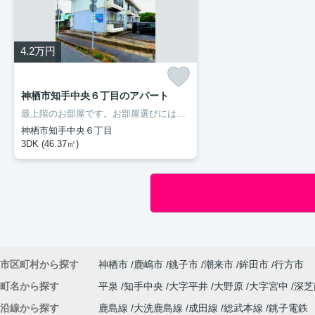
4.2
万円
神栖市知手中央６丁目のアパート
最上階のお部屋です。お部屋選びには欠かせない内覧も、空き部屋であればスムーズです。二人入居が可能な物件です。室内設備はエアコン・フローリングなどが揃っているので、快適に過ごしやすいお部屋になります。多くの方にご好評をいただいている、清潔感のある賃貸物件です。神栖市の住まい探しをお手伝いします。豊成管理システムがお客様に合った住まいをご紹介いたしますので、まずはお気軽にお問い合わせ下さい。
神栖市知手中央６丁目
3DK (46.37㎡)
市区町村から探す
神栖市
鹿嶋市
銚子市
潮来市
鉾田市
行方市
町名から探す
平泉
知手中央
大字平井
大野原
大字宮中
深
沿線から探す
鹿島線
大洗鹿島線
成田線
総武本線
銚子電鉄