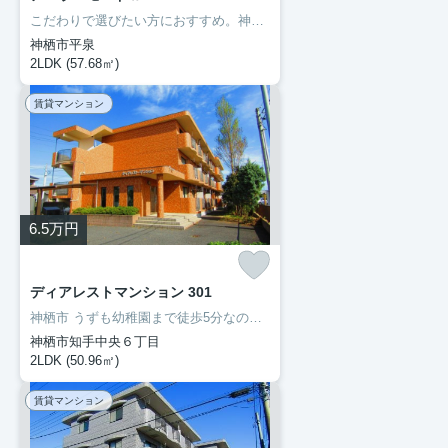
こだわりで選びたい方におすすめ。神栖市エリアで住まいをお探しなら「ア・ラ・モードⅡ」。室内設備はBS・エアコン・ネット使用料不要など充実した設備を備え付けています。初期費用をカードでお支払いいただけるので、カードで決済したい方にもおすすめです。住まいを探すにあたって、神栖市へお引っ越しを検討しているのであれば、豊成管理システムにお任せください。
神栖市平泉
2LDK (57.68㎡)
賃貸マンション
6.5
万円
ディアレストマンション 301
神栖市 うずも幼稚園まで徒歩5分なので、送り迎えも楽です。ネットの回線を導入しています、パソコンが使えて暮らしに嬉しい。転居先に住み心地も良いこちらの賃貸物件。充実した新生活を過ごしましょう。豊成管理システムは長年、神栖市を中心にお部屋探しをサポートして参りましたので、お部屋探しには自信があります。
神栖市知手中央６丁目
2LDK (50.96㎡)
賃貸マンション