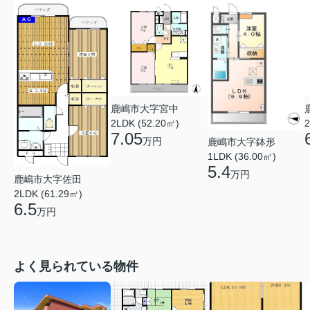
鹿嶋市大字宮中
2
2LDK (52.20㎡)
7.05
万円
鹿嶋市大字鉢形
1LDK (36.00㎡)
5.4
万円
鹿嶋市大字佐田
2LDK (61.29㎡)
6.5
万円
よく見られている物件