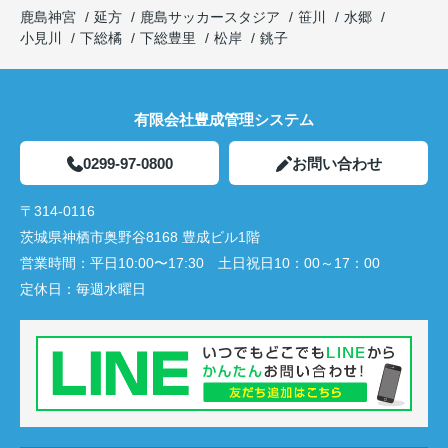
鹿島神宮
延方
鹿島サッカースタジア
笹川
水郷
小見川
下総橘
下総豊里
松岸
銚子
有限会社豊成管理システム
0299-97-0800
お問い合わせ
〒314-0116
茨城県神栖市奥野谷8168 豊成ビル1階
営業時間：
平日10:00〜17:30 土日祝日10：00～17：00
定休日：
毎週水曜日