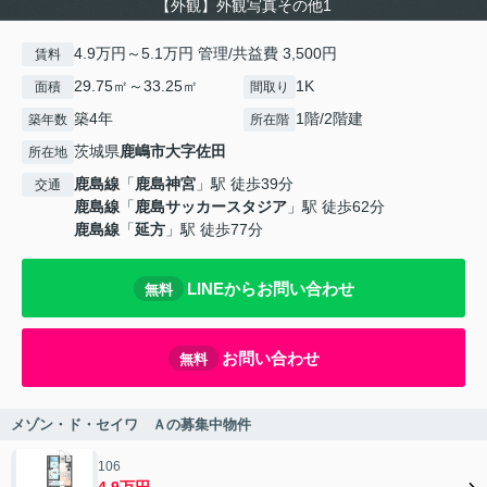
【外観】外観写真その他1
4.9万円～5.1万円 管理/共益費 3,500円
賃料
29.75㎡～33.25㎡
1K
面積
間取り
築4年
1階/2階建
築年数
所在階
茨城県
鹿嶋市
大字佐田
所在地
鹿島線
「
鹿島神宮
」駅 徒歩39分
交通
鹿島線
「
鹿島サッカースタジア
」駅 徒歩62分
鹿島線
「
延方
」駅 徒歩77分
LINEからお問い合わせ
無料
お問い合わせ
無料
メゾン・ド・セイワ Ａの募集中物件
106
4.9万円