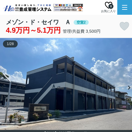
0
お気に入り
メゾン・ド・セイワ Ａ
空室2
4.9万円～5.1万円
管理/共益費 3,500円
1
/
28