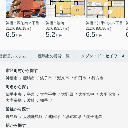
神栖市深芝南２丁目
神栖市波崎
神栖市知手中央６丁目
2LDK (56.19㎡)
3DK (53.37㎡)
2LDK (50.96㎡)
2
6.5
5.2
6.5
万円
万円
万円
成管理システム
鹿嶋市の賃貸一覧
メゾン・ド・セイワ Ａ
市区町村から探す
神栖市
鹿嶋市
銚子市
潮来市
鉾田市
行方市
町名から探す
知手中央
平泉
大字平井
大野原
大字宮中
大字下塙
大字長栖
波崎
知手
沿線から探す
鹿島線
大洗鹿島線
成田線
総武本線
銚子電鉄
駅から探す