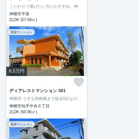
こだわりで選びたい方におすすめ。神栖市エリアで住まいをお探しなら「ア・ラ・モードⅡ」。室内設備はBS・エアコン・ネット使用料不要など充実した設備を備え付けています。初期費用をカードでお支払いいただけるので、カードで決済したい方にもおすすめです。住まいを探すにあたって、神栖市へお引っ越しを検討しているのであれば、豊成管理システムにお任せください。
神栖市平泉
2LDK (57.68㎡)
賃貸マンション
6.5
万円
ディアレストマンション 301
神栖市 うずも幼稚園まで徒歩5分なので、送り迎えも楽です。ネットの回線を導入しています、パソコンが使えて暮らしに嬉しい。転居先に住み心地も良いこちらの賃貸物件。充実した新生活を過ごしましょう。豊成管理システムは長年、神栖市を中心にお部屋探しをサポートして参りましたので、お部屋探しには自信があります。
神栖市知手中央６丁目
2LDK (50.96㎡)
賃貸マンション