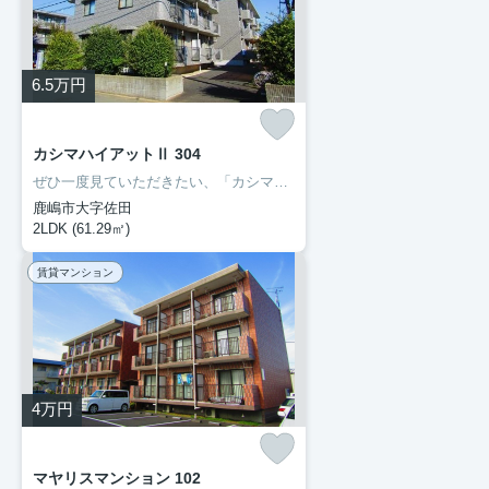
6.5
万円
カシマハイアットⅡ 304
ぜひ一度見ていただきたい、「カシマハイアットⅡ」です。セブン-イレブン鹿嶋宮中南店まで徒歩6分と近場にコンビニがあるのもポイント。転居先に住み心地も良いこちらの賃貸物件。充実した新生活を過ごしましょう。豊成管理システムでは、お客様に合わせてお部屋をご紹介いたします。0299-97-0800からご希望の条件をお申しつけ下さい。
鹿嶋市大字佐田
2LDK (61.29㎡)
賃貸マンション
4
万円
マヤリスマンション 102