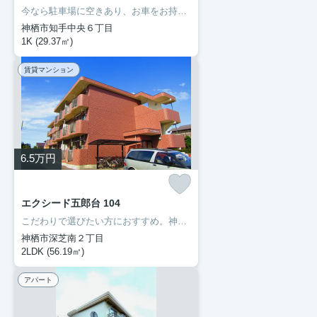
今なら駐車場に空きあり、お車をお持ちの方に。モニターで来訪者を確認し、インターホンを通じて室内から会話することができます。ネットの回線を繋げているのでパソコンが使える生活。多くの方にご好評をいただいている、清潔感のある賃貸物件です。神栖市エリアで賃貸情報をお探しになるなら、ぜひ当社にお任せ下さい。快適な暮らしができるよう、しっかりとサポート致しますのでお気軽にご連絡下さい。
神栖市知手中央６丁目
1K (29.37㎡)
賃貸マンション
6.5
万円
エクシード五郎台 104
こだわりで選びたい方におすすめ。神栖市エリアで住まいをお探しなら「エクシード五郎台」。普段からパソコンを使う方にオススメ物件、ネット回線導入済み。こちらのお部屋で新しい生活を始めてみませんか。神栖市に移り住む予定なら、まずは成田線笹川近辺で検討してはいかがでしょうか。0299-97-0800からいつでも豊成管理システムに遠慮なくお問い合わせ下さい。
神栖市深芝南２丁目
2LDK (56.19㎡)
アパート