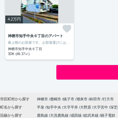
4.2
万円
神栖市知手中央６丁目のアパート
最上階のお部屋です。お部屋選びには欠かせない内覧も、空き部屋であればスムーズです。二人入居が可能な物件です。室内設備はエアコン・フローリングなどが揃っているので、快適に過ごしやすいお部屋になります。多くの方にご好評をいただいている、清潔感のある賃貸物件です。神栖市の住まい探しをお手伝いします。豊成管理システムがお客様に合った住まいをご紹介いたしますので、まずはお気軽にお問い合わせ下さい。
神栖市知手中央６丁目
3DK (46.37㎡)
市区町村から探す
神栖市
鹿嶋市
銚子市
潮来市
鉾田市
行方市
町名から探す
平泉
知手中央
大字平井
大野原
大字宮中
深
沿線から探す
鹿島線
大洗鹿島線
成田線
総武本線
銚子電鉄