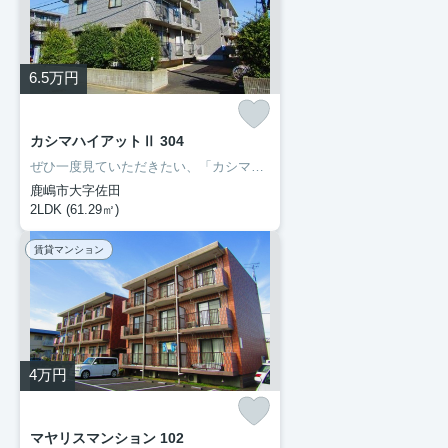
6.5
万円
カシマハイアットⅡ 304
ぜひ一度見ていただきたい、「カシマハイアットⅡ」です。セブン-イレブン鹿嶋宮中南店まで徒歩6分と近場にコンビニがあるのもポイント。転居先に住み心地も良いこちらの賃貸物件。充実した新生活を過ごしましょう。豊成管理システムでは、お客様に合わせてお部屋をご紹介いたします。0299-97-0800からご希望の条件をお申しつけ下さい。
鹿嶋市大字佐田
2LDK (61.29㎡)
賃貸マンション
4
万円
マヤリスマンション 102