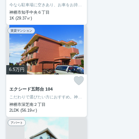
今なら駐車場に空きあり、お車をお持ちの方に。モニターで来訪者を確認し、インターホンを通じて室内から会話することができます。ネットの回線を繋げているのでパソコンが使える生活。多くの方にご好評をいただいている、清潔感のある賃貸物件です。神栖市エリアで賃貸情報をお探しになるなら、ぜひ当社にお任せ下さい。快適な暮らしができるよう、しっかりとサポート致しますのでお気軽にご連絡下さい。
神栖市知手中央６丁目
1K (29.37㎡)
賃貸マンション
6.5
万円
エクシード五郎台 104
こだわりで選びたい方におすすめ。神栖市エリアで住まいをお探しなら「エクシード五郎台」。普段からパソコンを使う方にオススメ物件、ネット回線導入済み。こちらのお部屋で新しい生活を始めてみませんか。神栖市に移り住む予定なら、まずは成田線笹川近辺で検討してはいかがでしょうか。0299-97-0800からいつでも豊成管理システムに遠慮なくお問い合わせ下さい。
神栖市深芝南２丁目
2LDK (56.19㎡)
アパート