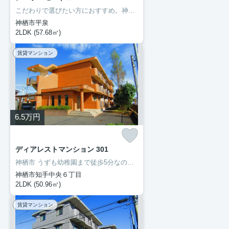
こだわりで選びたい方におすすめ。神栖市エリアで住まいをお探しなら「ア・ラ・モードⅡ」。室内設備はBS・エアコン・ネット使用料不要など充実した設備を備え付けています。初期費用をカードでお支払いいただけるので、カードで決済したい方にもおすすめです。住まいを探すにあたって、神栖市へお引っ越しを検討しているのであれば、豊成管理システムにお任せください。
神栖市平泉
2LDK (57.68㎡)
賃貸マンション
6.5
万円
ディアレストマンション 301
神栖市 うずも幼稚園まで徒歩5分なので、送り迎えも楽です。ネットの回線を導入しています、パソコンが使えて暮らしに嬉しい。転居先に住み心地も良いこちらの賃貸物件。充実した新生活を過ごしましょう。豊成管理システムは長年、神栖市を中心にお部屋探しをサポートして参りましたので、お部屋探しには自信があります。
神栖市知手中央６丁目
2LDK (50.96㎡)
賃貸マンション