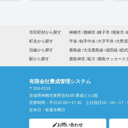
市区町村から探す
神栖市
鹿嶋市
銚子市
潮来市
町名から探す
平泉
知手中央
大字平井
大野
沿線から探す
鹿島線
大洗鹿島線
成田線
総
駅から探す
鹿島神宮
延方
鹿島サッカース
有限会社豊成管理システム
〒314-0116
茨城県神栖市奥野谷8168 豊成ビル1階
営業時間：
平日10:00〜17:30 土日祝日10：00～17：
定休日：
毎週水曜日
お問い合わせ