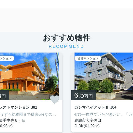
おすすめ物件
RECOMMEND
ンション
賃貸マンション
6.5
万円
万円
レストマンション 301
カシマハイアットⅡ 304
神栖市 うずも幼稚園まで徒歩5分なので、送り迎えも楽です。ネットの回線を導入しています、パソコンが使えて暮らしに嬉しい。転居先に住み心地も良いこちらの賃貸物件。充実した新生活を過ごしましょう。豊成管理システムは長年、神栖市を中心にお部屋探しをサポートして参りましたので、お部屋探しには自信があります。
知手中央６丁目
鹿嶋市大字佐田
0.96㎡)
2LDK(61.29㎡)