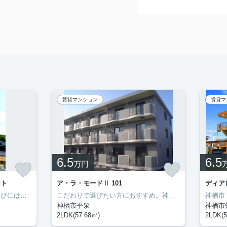
賃貸マンション
賃貸マ
6.5
6.5
万円
ート
ア・ラ・モードⅡ 101
ディア
最上階のお部屋です。お部屋選びには欠かせない内覧も、空き部屋であればスムーズです。二人入居が可能な物件です。室内設備はエアコン・フローリングなどが揃っているので、快適に過ごしやすいお部屋になります。多くの方にご好評をいただいている、清潔感のある賃貸物件です。神栖市の住まい探しをお手伝いします。豊成管理システムがお客様に合った住まいをご紹介いたしますので、まずはお気軽にお問い合わせ下さい。
こだわりで選びたい方におすすめ。神栖市エリアで住まいをお探しなら「ア・ラ・モードⅡ」。室内設備はBS・エアコン・ネット使用料不要など充実した設備を備え付けています。初期費用をカードでお支払いいただけるので、カードで決済したい方にもおすすめです。住まいを探すにあたって、神栖市へお引っ越しを検討しているのであれば、豊成管理システムにお任せください。
神栖市平泉
神栖市
2LDK(57.68㎡)
2LDK(5