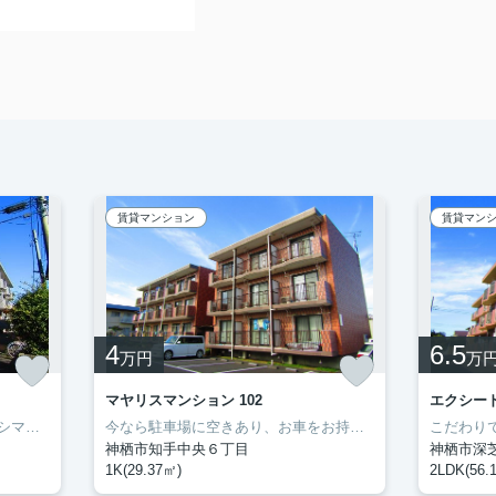
賃貸マンション
賃貸マン
4
6.5
万円
万
マヤリスマンション 102
エクシード
ぜひ一度見ていただきたい、「カシマハイアットⅡ」です。セブン-イレブン鹿嶋宮中南店まで徒歩6分と近場にコンビニがあるのもポイント。転居先に住み心地も良いこちらの賃貸物件。充実した新生活を過ごしましょう。豊成管理システムでは、お客様に合わせてお部屋をご紹介いたします。0299-97-0800からご希望の条件をお申しつけ下さい。
今なら駐車場に空きあり、お車をお持ちの方に。モニターで来訪者を確認し、インターホンを通じて室内から会話することができます。ネットの回線を繋げているのでパソコンが使える生活。多くの方にご好評をいただいている、清潔感のある賃貸物件です。神栖市エリアで賃貸情報をお探しになるなら、ぜひ当社にお任せ下さい。快適な暮らしができるよう、しっかりとサポート致しますのでお気軽にご連絡下さい。
神栖市知手中央６丁目
神栖市深
1K(29.37㎡)
2LDK(56.