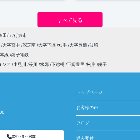
すべて見る
鉾田市
行方市
原
大字宮中
深芝南
大字下塙
知手
大字長栖
波崎
武本線
銚子電鉄
タジア
小見川
笹川
水郷
下総橘
下総豊里
松岸
銚子
トップページ
お客様の声
00
ブログ
0299-97-0800
退去受付