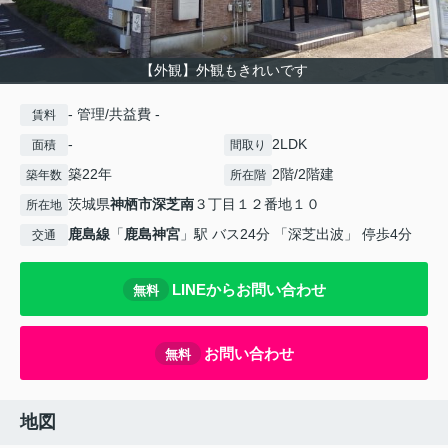
【外観】外観もきれいです
- 管理/共益費 -
賃料
-
2LDK
面積
間取り
築22年
2階/2階建
築年数
所在階
茨城県
神栖市
深芝南
３丁目１２番地１０
所在地
鹿島線
「
鹿島神宮
」駅 バス24分 「深芝出波」 停歩4分
交通
LINEからお問い合わせ
無料
お問い合わせ
無料
地図