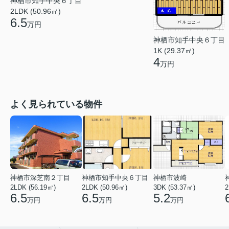
神栖市知手中央６丁目
2LDK (50.96㎡)
6.5
万円
神栖市知手中央６丁目
1K (29.37㎡)
4
万円
よく見られている物件
神栖市深芝南２丁目
神栖市知手中央６丁目
神栖市波崎
2LDK (56.19㎡)
2LDK (50.96㎡)
3DK (53.37㎡)
2
6.5
6.5
5.2
万円
万円
万円