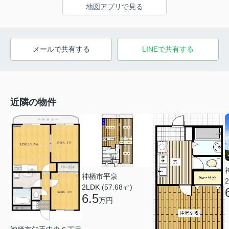
地図アプリで見る
メールで共有する
LINEで共有する
近隣の物件
神栖市平泉
2
2LDK (57.68㎡)
6.5
万円