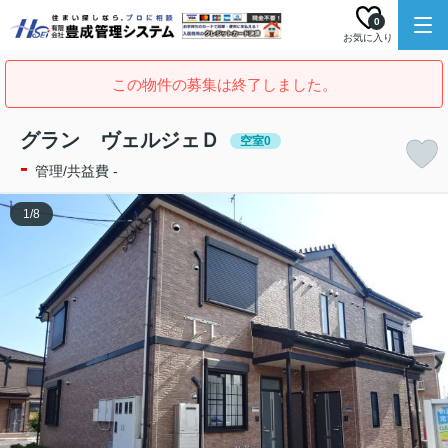
0
お気に入り
この物件の募集は終了しました。
グラン ヴェルジェＤ
空室0
-
管理/共益費 -
1
/
8