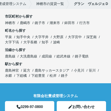
豊成管理システム
神栖市の賃貸一覧
グラン ヴェルジェＤ
市区町村から探す
神栖市
鹿嶋市
銚子市
潮来市
鉾田市
行方市
町名から探す
平泉
知手中央
大字平井
大野原
大字宮中
深芝南
大字下塙
大字長栖
知手
波崎
沿線から探す
鹿島線
大洗鹿島線
成田線
総武本線
銚子電鉄
駅から探す
鹿島神宮
延方
鹿島サッカースタジア
小見川
笹川
水郷
下総橘
下総豊里
松岸
銚子
有限会社豊成管理システム
0299-97-0800
お問い合わせ