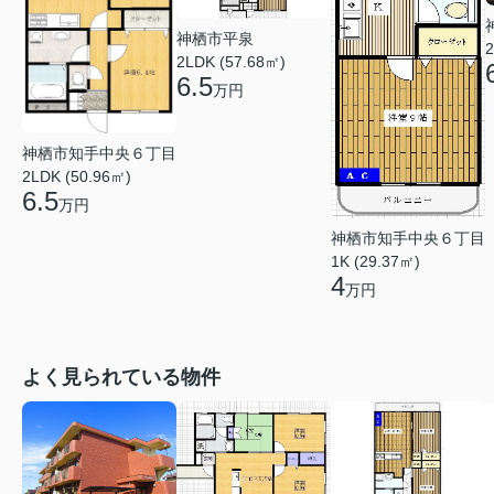
神栖市平泉
2
2LDK (57.68㎡)
6.5
万円
神栖市知手中央６丁目
2LDK (50.96㎡)
6.5
万円
神栖市知手中央６丁目
1K (29.37㎡)
4
万円
よく見られている物件