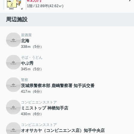
1階 / 12.89坪(42.62㎡)
周辺施設
居酒屋
北海
338ｍ（5分）
そば・うどん
やぶ秀
345ｍ（5分）
警察
茨城県警察本部 鹿嶋警察署 知手浜交番
417ｍ（6分）
コンビニエンスストア
ミニストップ 神栖知手店
430ｍ（6分）
コンビニエンスストア
オオサカヤ（コンビニエンス店）知手中央店