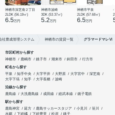
神栖市深芝南２丁目
神栖市波崎
神栖市平泉
-
2LDK (56.19㎡)
3DK (53.37㎡)
2LDK (57.68㎡)
2
6.5
5.2
6.5
万円
万円
万円
会社豊成管理システム
神栖市の賃貸一覧
グラマードマレⅥ
市区町村から探す
神栖市
鹿嶋市
銚子市
潮来市
鉾田市
行方市
町名から探す
平泉
知手中央
大字平井
大野原
大字宮中
深芝南
大字下塙
知手
大字長栖
波崎
沿線から探す
鹿島線
大洗鹿島線
成田線
総武本線
銚子電鉄
駅から探す
鹿島神宮
延方
鹿島サッカースタジア
小見川
笹川
水郷
下総橘
下総豊里
松岸
銚子