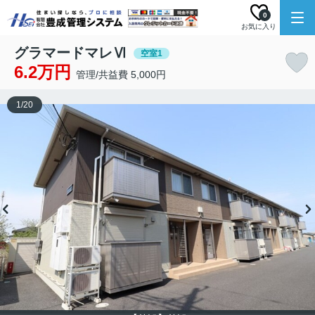
0
お気に入り
グラマードマレⅥ
空室1
6.2万円
管理/共益費 5,000円
1
/
20