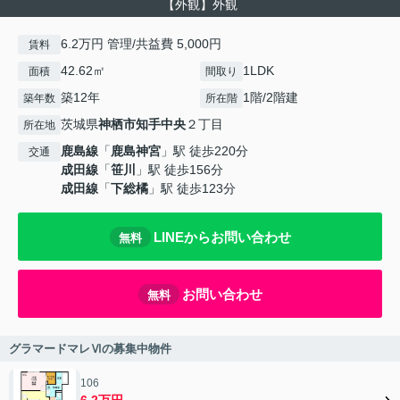
【外観】外観
6.2万円 管理/共益費 5,000円
賃料
42.62㎡
1LDK
面積
間取り
築12年
1階/2階建
築年数
所在階
茨城県
神栖市
知手中央
２丁目
所在地
鹿島線
「
鹿島神宮
」駅 徒歩220分
交通
成田線
「
笹川
」駅 徒歩156分
成田線
「
下総橘
」駅 徒歩123分
LINEからお問い合わせ
無料
お問い合わせ
無料
グラマードマレⅥの募集中物件
106
6.2万円