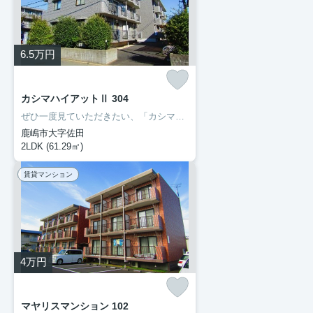
6.5
万円
カシマハイアットⅡ 304
ぜひ一度見ていただきたい、「カシマハイアットⅡ」です。セブン-イレブン鹿嶋宮中南店まで徒歩6分と近場にコンビニがあるのもポイント。転居先に住み心地も良いこちらの賃貸物件。充実した新生活を過ごしましょう。豊成管理システムでは、お客様に合わせてお部屋をご紹介いたします。0299-97-0800からご希望の条件をお申しつけ下さい。
鹿嶋市大字佐田
2LDK (61.29㎡)
賃貸マンション
4
万円
マヤリスマンション 102