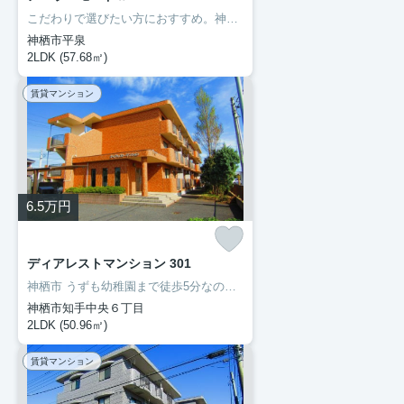
こだわりで選びたい方におすすめ。神栖市エリアで住まいをお探しなら「ア・ラ・モードⅡ」。室内設備はBS・エアコン・ネット使用料不要など充実した設備を備え付けています。初期費用をカードでお支払いいただけるので、カードで決済したい方にもおすすめです。住まいを探すにあたって、神栖市へお引っ越しを検討しているのであれば、豊成管理システムにお任せください。
神栖市平泉
2LDK (57.68㎡)
賃貸マンション
6.5
万円
ディアレストマンション 301
神栖市 うずも幼稚園まで徒歩5分なので、送り迎えも楽です。ネットの回線を導入しています、パソコンが使えて暮らしに嬉しい。転居先に住み心地も良いこちらの賃貸物件。充実した新生活を過ごしましょう。豊成管理システムは長年、神栖市を中心にお部屋探しをサポートして参りましたので、お部屋探しには自信があります。
神栖市知手中央６丁目
2LDK (50.96㎡)
賃貸マンション