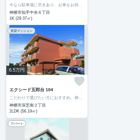
今なら駐車場に空きあり、お車をお持ちの方に。モニターで来訪者を確認し、インターホンを通じて室内から会話することができます。ネットの回線を繋げているのでパソコンが使える生活。多くの方にご好評をいただいている、清潔感のある賃貸物件です。神栖市エリアで賃貸情報をお探しになるなら、ぜひ当社にお任せ下さい。快適な暮らしができるよう、しっかりとサポート致しますのでお気軽にご連絡下さい。
神栖市知手中央６丁目
1K (29.37㎡)
賃貸マンション
6.5
万円
エクシード五郎台 104
こだわりで選びたい方におすすめ。神栖市エリアで住まいをお探しなら「エクシード五郎台」。普段からパソコンを使う方にオススメ物件、ネット回線導入済み。こちらのお部屋で新しい生活を始めてみませんか。神栖市に移り住む予定なら、まずは成田線笹川近辺で検討してはいかがでしょうか。0299-97-0800からいつでも豊成管理システムに遠慮なくお問い合わせ下さい。
神栖市深芝南２丁目
2LDK (56.19㎡)
アパート