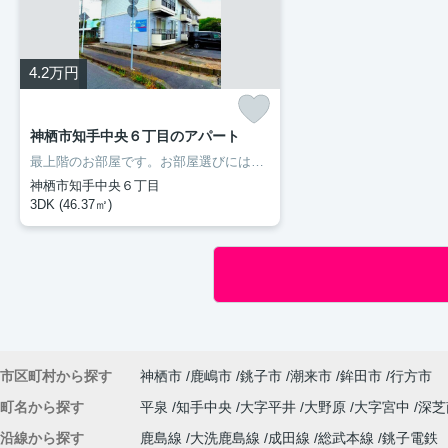
4.2
万円
神栖市知手中央６丁目のアパート
最上階のお部屋です。お部屋選びには欠かせない内覧も、空き部屋であればスムーズです。二人入居が可能な物件です。室内設備はエアコン・フローリングなどが揃っているので、快適に過ごしやすいお部屋になります。多くの方にご好評をいただいている、清潔感のある賃貸物件です。神栖市の住まい探しをお手伝いします。豊成管理システムがお客様に合った住まいをご紹介いたしますので、まずはお気軽にお問い合わせ下さい。
神栖市知手中央６丁目
3DK (46.37㎡)
市区町村から探す
神栖市
鹿嶋市
銚子市
潮来市
鉾田市
行方市
町名から探す
平泉
知手中央
大字平井
大野原
大字宮中
深
沿線から探す
鹿島線
大洗鹿島線
成田線
総武本線
銚子電鉄