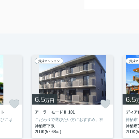
賃貸マンション
賃貸マ
6.5
6.5
万円
ート
ア・ラ・モードⅡ 101
ディア
最上階のお部屋です。お部屋選びには欠かせない内覧も、空き部屋であればスムーズです。二人入居が可能な物件です。室内設備はエアコン・フローリングなどが揃っているので、快適に過ごしやすいお部屋になります。多くの方にご好評をいただいている、清潔感のある賃貸物件です。神栖市の住まい探しをお手伝いします。豊成管理システムがお客様に合った住まいをご紹介いたしますので、まずはお気軽にお問い合わせ下さい。
こだわりで選びたい方におすすめ。神栖市エリアで住まいをお探しなら「ア・ラ・モードⅡ」。室内設備はBS・エアコン・ネット使用料不要など充実した設備を備え付けています。初期費用をカードでお支払いいただけるので、カードで決済したい方にもおすすめです。住まいを探すにあたって、神栖市へお引っ越しを検討しているのであれば、豊成管理システムにお任せください。
神栖市平泉
神栖市
2LDK(57.68㎡)
2LDK(5