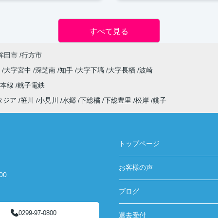
すべて見る
鉾田市
行方市
原
大字宮中
深芝南
知手
大字下塙
大字長栖
波崎
武本線
銚子電鉄
タジア
笹川
小見川
水郷
下総橘
下総豊里
松岸
銚子
トップページ
お客様の声
00
ブログ
0299-97-0800
退去受付