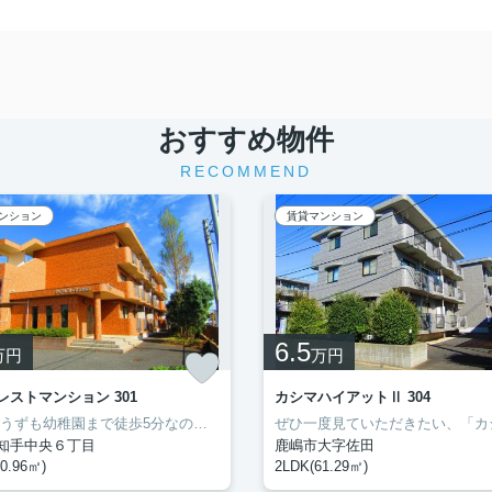
おすすめ物件
RECOMMEND
ンション
賃貸マンション
6.5
万円
万円
レストマンション 301
カシマハイアットⅡ 304
神栖市 うずも幼稚園まで徒歩5分なので、送り迎えも楽です。ネットの回線を導入しています、パソコンが使えて暮らしに嬉しい。転居先に住み心地も良いこちらの賃貸物件。充実した新生活を過ごしましょう。豊成管理システムは長年、神栖市を中心にお部屋探しをサポートして参りましたので、お部屋探しには自信があります。
知手中央６丁目
鹿嶋市大字佐田
0.96㎡)
2LDK(61.29㎡)