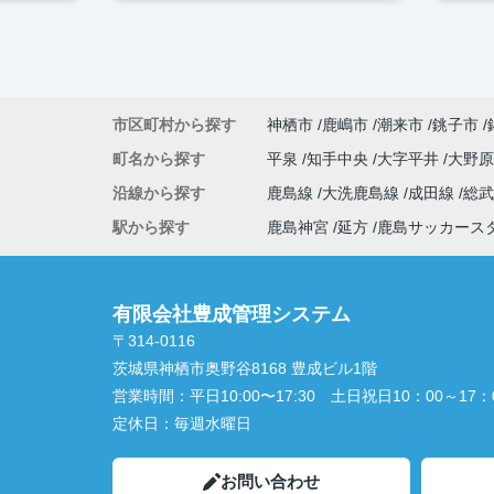
市区町村から探す
神栖市
鹿嶋市
潮来市
銚子市
町名から探す
平泉
知手中央
大字平井
大野
沿線から探す
鹿島線
大洗鹿島線
成田線
総
駅から探す
鹿島神宮
延方
鹿島サッカース
有限会社豊成管理システム
〒314-0116
茨城県神栖市奥野谷8168 豊成ビル1階
営業時間：
平日10:00〜17:30 土日祝日10：00～17：
定休日：
毎週水曜日
お問い合わせ