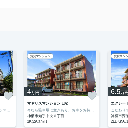
賃貸マンション
賃貸マン
4
6.5
万円
万
マヤリスマンション 102
エクシード
ぜひ一度見ていただきたい、「カシマハイアットⅡ」です。セブン-イレブン鹿嶋宮中南店まで徒歩6分と近場にコンビニがあるのもポイント。転居先に住み心地も良いこちらの賃貸物件。充実した新生活を過ごしましょう。豊成管理システムでは、お客様に合わせてお部屋をご紹介いたします。0299-97-0800からご希望の条件をお申しつけ下さい。
今なら駐車場に空きあり、お車をお持ちの方に。モニターで来訪者を確認し、インターホンを通じて室内から会話することができます。ネットの回線を繋げているのでパソコンが使える生活。多くの方にご好評をいただいている、清潔感のある賃貸物件です。神栖市エリアで賃貸情報をお探しになるなら、ぜひ当社にお任せ下さい。快適な暮らしができるよう、しっかりとサポート致しますのでお気軽にご連絡下さい。
神栖市知手中央６丁目
神栖市深
1K(29.37㎡)
2LDK(56.