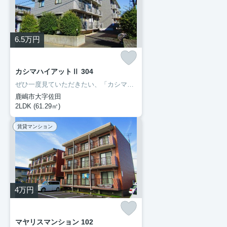
6.5
万円
カシマハイアットⅡ 304
ぜひ一度見ていただきたい、「カシマハイアットⅡ」です。セブン-イレブン鹿嶋宮中南店まで徒歩6分と近場にコンビニがあるのもポイント。転居先に住み心地も良いこちらの賃貸物件。充実した新生活を過ごしましょう。豊成管理システムでは、お客様に合わせてお部屋をご紹介いたします。0299-97-0800からご希望の条件をお申しつけ下さい。
鹿嶋市大字佐田
2LDK (61.29㎡)
賃貸マンション
4
万円
マヤリスマンション 102