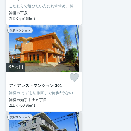
こだわりで選びたい方におすすめ。神栖市エリアで住まいをお探しなら「ア・ラ・モードⅡ」。室内設備はBS・エアコン・ネット使用料不要など充実した設備を備え付けています。初期費用をカードでお支払いいただけるので、カードで決済したい方にもおすすめです。住まいを探すにあたって、神栖市へお引っ越しを検討しているのであれば、豊成管理システムにお任せください。
神栖市平泉
2LDK (57.68㎡)
賃貸マンション
6.5
万円
ディアレストマンション 301
神栖市 うずも幼稚園まで徒歩5分なので、送り迎えも楽です。ネットの回線を導入しています、パソコンが使えて暮らしに嬉しい。転居先に住み心地も良いこちらの賃貸物件。充実した新生活を過ごしましょう。豊成管理システムは長年、神栖市を中心にお部屋探しをサポートして参りましたので、お部屋探しには自信があります。
神栖市知手中央６丁目
2LDK (50.96㎡)
賃貸マンション