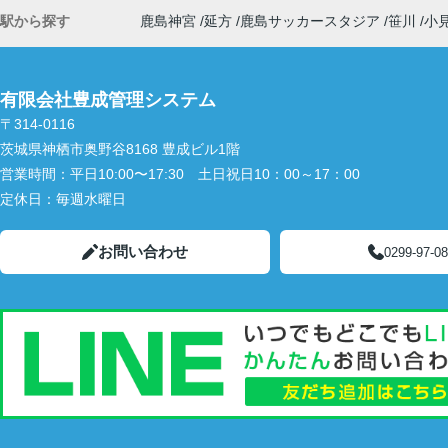
駅から探す
鹿島神宮
延方
鹿島サッカースタジア
笹川
小
有限会社豊成管理システム
〒314-0116
茨城県神栖市奥野谷8168 豊成ビル1階
営業時間：
平日10:00〜17:30 土日祝日10：00～17：00
定休日：
毎週水曜日
お問い合わせ
0299-97-0