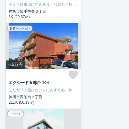
今なら駐車場に空きあり、お車をお持ちの方に。モニターで来訪者を確認し、インターホンを通じて室内から会話することができます。ネットの回線を繋げているのでパソコンが使える生活。多くの方にご好評をいただいている、清潔感のある賃貸物件です。神栖市エリアで賃貸情報をお探しになるなら、ぜひ当社にお任せ下さい。快適な暮らしができるよう、しっかりとサポート致しますのでお気軽にご連絡下さい。
神栖市知手中央６丁目
1K (29.37㎡)
賃貸マンション
6.5
万円
エクシード五郎台 104
こだわりで選びたい方におすすめ。神栖市エリアで住まいをお探しなら「エクシード五郎台」。普段からパソコンを使う方にオススメ物件、ネット回線導入済み。こちらのお部屋で新しい生活を始めてみませんか。神栖市に移り住む予定なら、まずは成田線笹川近辺で検討してはいかがでしょうか。0299-97-0800からいつでも豊成管理システムに遠慮なくお問い合わせ下さい。
神栖市深芝南２丁目
2LDK (56.19㎡)
アパート