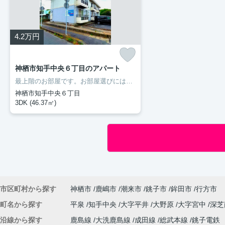
4.2
万円
神栖市知手中央６丁目のアパート
最上階のお部屋です。お部屋選びには欠かせない内覧も、空き部屋であればスムーズです。二人入居が可能な物件です。室内設備はエアコン・フローリングなどが揃っているので、快適に過ごしやすいお部屋になります。多くの方にご好評をいただいている、清潔感のある賃貸物件です。神栖市の住まい探しをお手伝いします。豊成管理システムがお客様に合った住まいをご紹介いたしますので、まずはお気軽にお問い合わせ下さい。
神栖市知手中央６丁目
3DK (46.37㎡)
市区町村から探す
神栖市
鹿嶋市
潮来市
銚子市
鉾田市
行方市
町名から探す
平泉
知手中央
大字平井
大野原
大字宮中
深
沿線から探す
鹿島線
大洗鹿島線
成田線
総武本線
銚子電鉄