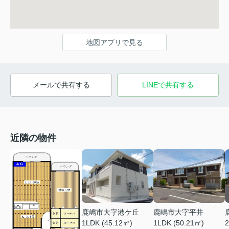
地図アプリで見る
メールで共有する
LINEで共有する
近隣の物件
鹿嶋市大字港ケ丘
鹿嶋市大字平井
1LDK (45.12㎡)
1LDK (50.21㎡)
2