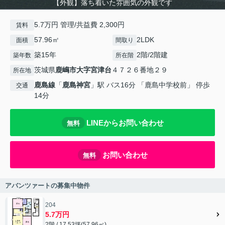
【外観】落ち着いた雰囲気の外観です
5.7万円 管理/共益費 2,300円
賃料
57.96㎡
2LDK
面積
間取り
築15年
2階/2階建
築年数
所在階
茨城県
鹿嶋市
大字宮津台
４７２６番地２９
所在地
鹿島線
「
鹿島神宮
」駅 バス16分 「鹿島中学校前」 停歩
交通
14分
LINEからお問い合わせ
無料
お問い合わせ
無料
アバンツァートの募集中物件
204
5.7万円
2階 / 17.53坪(57.96㎡)