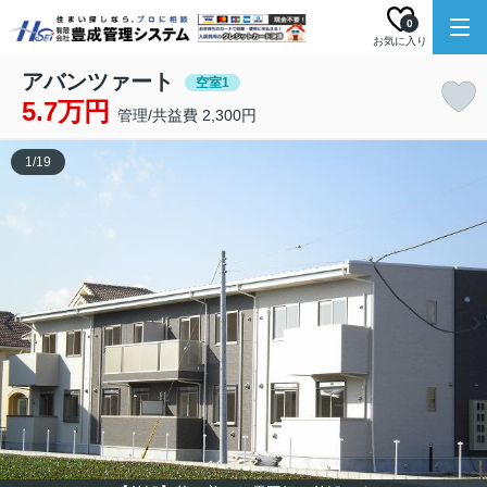
0
お気に入り
アバンツァート
空室1
5.7万円
管理/共益費 2,300円
1
/
19