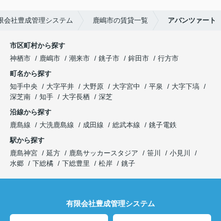
限会社豊成管理システム
鹿嶋市の賃貸一覧
アバンツァート
市区町村から探す
神栖市
鹿嶋市
潮来市
銚子市
鉾田市
行方市
町名から探す
知手中央
大字平井
大野原
大字宮中
平泉
大字下塙
深芝南
知手
大字長栖
深芝
沿線から探す
鹿島線
大洗鹿島線
成田線
総武本線
銚子電鉄
駅から探す
鹿島神宮
延方
鹿島サッカースタジア
笹川
小見川
水郷
下総橘
下総豊里
松岸
銚子
有限会社豊成管理システム