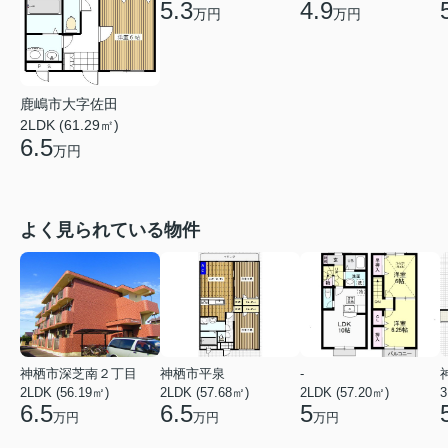
5.3
4.9
万円
万円
鹿嶋市大字佐田
2LDK (61.29㎡)
6.5
万円
よく見られている物件
神栖市深芝南２丁目
神栖市平泉
-
2LDK (56.19㎡)
2LDK (57.68㎡)
2LDK (57.20㎡)
3
6.5
6.5
5
万円
万円
万円