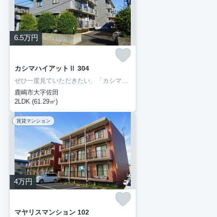
6.5
万円
カシマハイアットⅡ 304
ぜひ一度見ていただきたい、「カシマハイアットⅡ」です。セブン-イレブン鹿嶋宮中南店まで徒歩6分と近場にコンビニがあるのもポイント。転居先に住み心地も良いこちらの賃貸物件。充実した新生活を過ごしましょう。豊成管理システムでは、お客様に合わせてお部屋をご紹介いたします。0299-97-0800からご希望の条件をお申しつけ下さい。
鹿嶋市大字佐田
2LDK (61.29㎡)
賃貸マンション
4
万円
マヤリスマンション 102