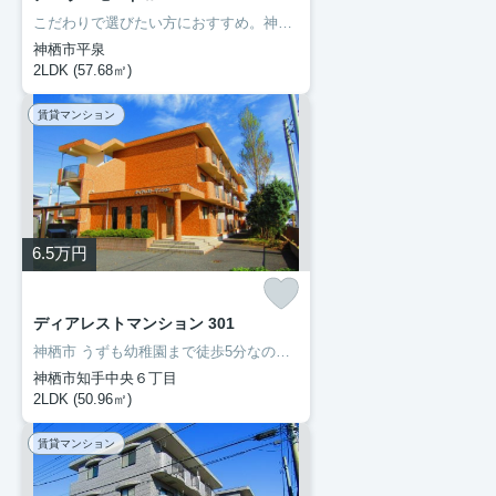
こだわりで選びたい方におすすめ。神栖市エリアで住まいをお探しなら「ア・ラ・モードⅡ」。室内設備はBS・エアコン・ネット使用料不要など充実した設備を備え付けています。初期費用をカードでお支払いいただけるので、カードで決済したい方にもおすすめです。住まいを探すにあたって、神栖市へお引っ越しを検討しているのであれば、豊成管理システムにお任せください。
神栖市平泉
2LDK (57.68㎡)
賃貸マンション
6.5
万円
ディアレストマンション 301
神栖市 うずも幼稚園まで徒歩5分なので、送り迎えも楽です。ネットの回線を導入しています、パソコンが使えて暮らしに嬉しい。転居先に住み心地も良いこちらの賃貸物件。充実した新生活を過ごしましょう。豊成管理システムは長年、神栖市を中心にお部屋探しをサポートして参りましたので、お部屋探しには自信があります。
神栖市知手中央６丁目
2LDK (50.96㎡)
賃貸マンション