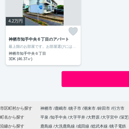
4.2
万円
神栖市知手中央６丁目のアパート
最上階のお部屋です。お部屋選びには欠かせない内覧も、空き部屋であればスムーズです。二人入居が可能な物件です。室内設備はエアコン・フローリングなどが揃っているので、快適に過ごしやすいお部屋になります。多くの方にご好評をいただいている、清潔感のある賃貸物件です。神栖市の住まい探しをお手伝いします。豊成管理システムがお客様に合った住まいをご紹介いたしますので、まずはお気軽にお問い合わせ下さい。
神栖市知手中央６丁目
3DK (46.37㎡)
市区町村から探す
神栖市
鹿嶋市
銚子市
潮来市
鉾田市
行方市
町名から探す
平泉
知手中央
大字平井
大野原
大字宮中
深
沿線から探す
鹿島線
大洗鹿島線
成田線
総武本線
銚子電鉄