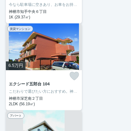
今なら駐車場に空きあり、お車をお持ちの方に。モニターで来訪者を確認し、インターホンを通じて室内から会話することができます。ネットの回線を繋げているのでパソコンが使える生活。多くの方にご好評をいただいている、清潔感のある賃貸物件です。神栖市エリアで賃貸情報をお探しになるなら、ぜひ当社にお任せ下さい。快適な暮らしができるよう、しっかりとサポート致しますのでお気軽にご連絡下さい。
神栖市知手中央６丁目
1K (29.37㎡)
賃貸マンション
6.5
万円
エクシード五郎台 104
こだわりで選びたい方におすすめ。神栖市エリアで住まいをお探しなら「エクシード五郎台」。普段からパソコンを使う方にオススメ物件、ネット回線導入済み。こちらのお部屋で新しい生活を始めてみませんか。神栖市に移り住む予定なら、まずは成田線笹川近辺で検討してはいかがでしょうか。0299-97-0800からいつでも豊成管理システムに遠慮なくお問い合わせ下さい。
神栖市深芝南２丁目
2LDK (56.19㎡)
アパート